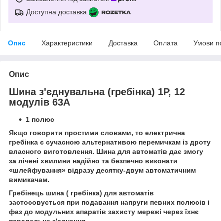
Доступна доставка
Опис
Характеристики
Доставка
Оплата
Умови п
Опис
Шина з'єднувальна (гребінка) 1P, 12
модулів 63А
1 полюс
Якщо говорити простими словами, то електрична
гребінка є сучасною альтернативою перемичкам із дроту
власного виготовлення. Шина для автоматів дає змогу
за лічені хвилини надійно та безпечно виконати
«шлейфування» відразу десятку-двум автоматичним
вимикачам.
Гребінець шина ( гребінка) для автоматів
застосовується при подавання напруги певних полюсів і
фаз до модульних апаратів захисту мережі через їхнє