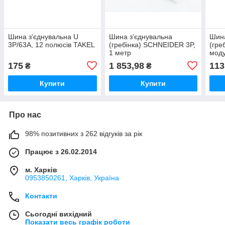
Шина з'єднувальна U
Шина з'єднувальна
Шина
3P/63A, 12 полюсів TAKEL
(гребінка) SCHNEIDER 3P,
(гре
1 метр
моду
175
1 853,98
113
₴
₴
Купити
Купити
Про нас
98% позитивних з 262 відгуків за рік
Працює з 26.02.2014
м. Харків
0953850261, Харків, Україна
Контакти
Сьогодні вихідний
Показати весь графік роботи