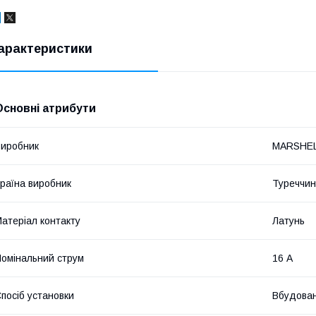
арактеристики
Основні атрибути
иробник
MARSHE
раїна виробник
Туреччи
атеріал контакту
Латунь
омінальний струм
16 А
посіб установки
Вбудова