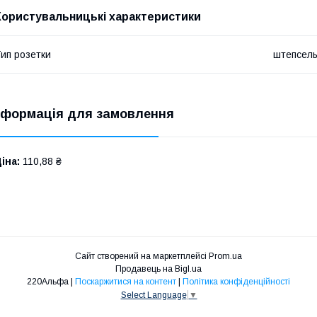
Користувальницькі характеристики
ип розетки
штепсел
нформація для замовлення
іна:
110,88 ₴
Сайт створений на маркетплейсі
Prom.ua
Продавець на Bigl.ua
220Альфа |
Поскаржитися на контент
|
Політика конфіденційності
Select Language
▼