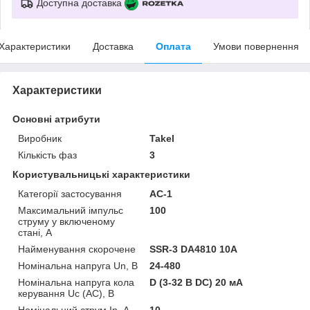
Доступна доставка
Характеристики
Доставка
Оплата
Умови повернення
Характеристики
Основні атрибути
Виробник
Takel
Кількість фаз
3
Користувальницькі характеристики
Категорії застосування
AC-1
Максимальний імпульс
100
струму у включеному
стані, А
Найменування скорочене
SSR-3 DA4810 10А
Номінальна напруга Un, В
24-480
Номінальна напруга кола
D (3-32 В DC) 20 мА
керування Uс (AC), В
Номінальний струм In, А
10