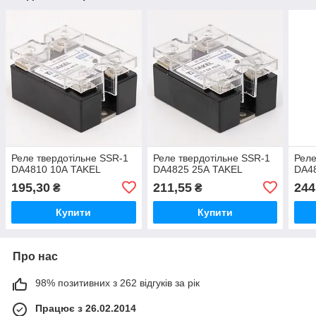
Реле твердотільне SSR-1
Реле твердотільне SSR-1
Реле
DA4810 10А TAKEL
DA4825 25А TAKEL
DA4
195,30
211,55
244
₴
₴
Купити
Купити
Про нас
98% позитивних з 262 відгуків за рік
Працює з 26.02.2014