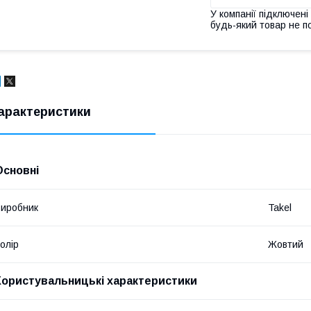
У компанії підключені
будь-який товар не п
арактеристики
Основні
иробник
Takel
олір
Жовтий
Користувальницькі характеристики