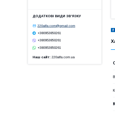
220alfa.com@gmail.com
+380953850261
+380953850261
Х
+380953850261
Наш сайт
220alfa.com.ua
В
К