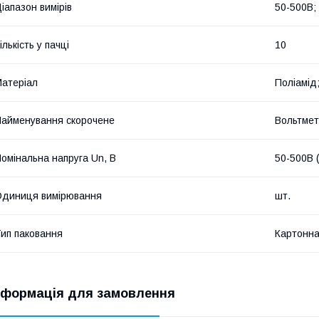
іапазон вимірів
50-500В;
ількість у пачці
10
атеріал
Поліамід;
айменування скорочене
Вольтмет
омінальна напруга Un, В
50-500В 
диниця вимірювання
шт.
ип паковання
Картонна
нформація для замовлення