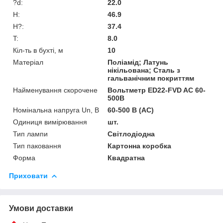
?d:
22.0
H:
46.9
H?:
37.4
T:
8.0
Кіл-ть в бухті, м
10
Матеріал
Поліамід; Латунь
нікільована; Сталь з
гальванічним покриттям
Найменування скорочене
Вольтметр ED22-FVD AC 60-
500В
Номінальна напруга Un, В
60-500 В (АС)
Одиниця вимірювання
шт.
Тип лампи
Світлодіодна
Тип паковання
Картонна коробка
Форма
Квадратна
Приховати
Умови доставки