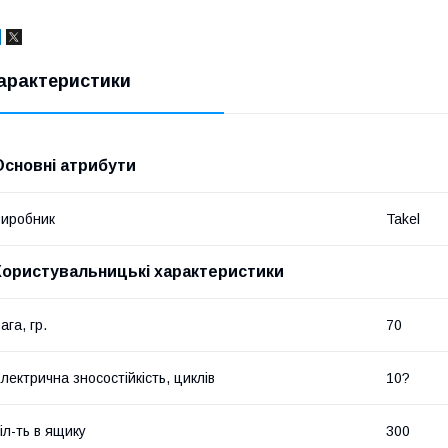
арактеристики
Основні атрибути
иробник
Takel
Користувальницькі характеристики
ага, гр.
70
лектрична зносостійкість, циклів
10?
іл-ть в ящику
300