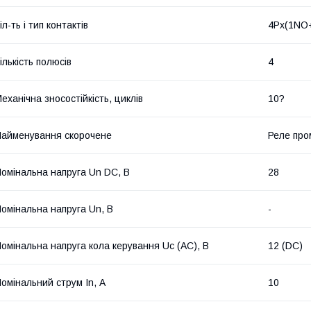
іл-ть і тип контактів
4Px(1NO
ількість полюсів
4
еханічна зносостійкість, циклів
10?
айменування скорочене
Реле про
омінальна напруга Un DC, В
28
омінальна напруга Un, В
-
омінальна напруга кола керування Uс (AC), В
12 (DC)
омінальний струм In, А
10