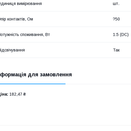
диниця вимірювання
шт.
пір контактів, Ом
?50
отужність споживання, Вт
1.5 (DC)
ідсвічування
Так
нформація для замовлення
іна:
182,47 ₴