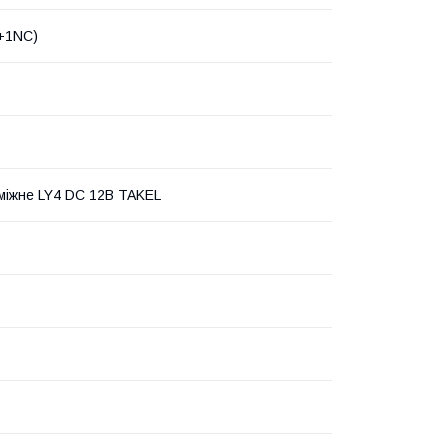
+1NC)
міжне LY4 DC 12В TAKEL