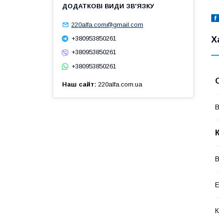
220alfa.com@gmail.com
Х
+380953850261
+380953850261
+380953850261
Наш сайт
220alfa.com.ua
В
В
Е
К