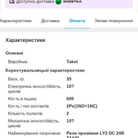
Доступна доставка
Характеристики
Доставка
Оплата
Умови повернення
Характеристики
Основні
Виробник
Takel
Користувальницькі характеристики
Вага, гр.
35
Електрична зносостійкість,
10?
циклів
Кіл-ть в ящику
600
Кіл-ть і тип контактів
2Px(1NO+1NC)
Кількість полюсів
2
Механічна зносостійкість,
10?
циклів
Найменування скорочене
Реле проміжне LY2 DC 24В
TAKEL