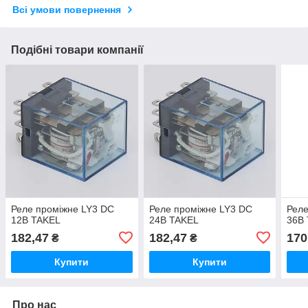
Всі умови повернення
Подібні товари компанії
Реле проміжне LY3 DC
Реле проміжне LY3 DC
Реле
12В TAKEL
24В TAKEL
36В
182,47
182,47
170
₴
₴
Купити
Купити
Про нас