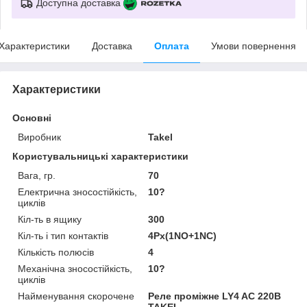
Доступна доставка
Характеристики
Доставка
Оплата
Умови повернення
Характеристики
Основні
Виробник
Takel
Користувальницькі характеристики
Вага, гр.
70
Електрична зносостійкість,
10?
циклів
Кіл-ть в ящику
300
Кіл-ть і тип контактів
4Px(1NO+1NC)
Кількість полюсів
4
Механічна зносостійкість,
10?
циклів
Найменування скорочене
Реле проміжне LY4 AC 220В
TAKEL