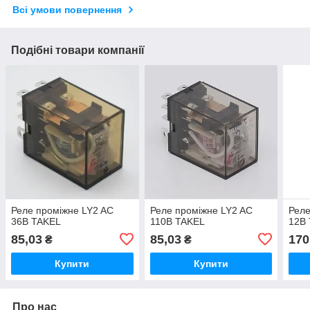
Всі умови повернення
Подібні товари компанії
Реле проміжне LY2 AC
Реле проміжне LY2 AC
Реле
36В TAKEL
110В TAKEL
12В
85,03
85,03
170
₴
₴
Купити
Купити
Про нас