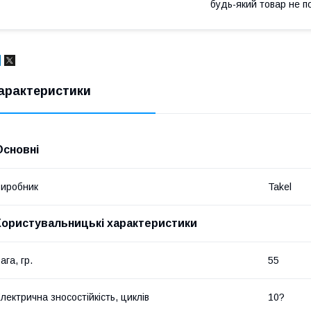
будь-який товар не п
арактеристики
Основні
иробник
Takel
Користувальницькі характеристики
ага, гр.
55
лектрична зносостійкість, циклів
10?