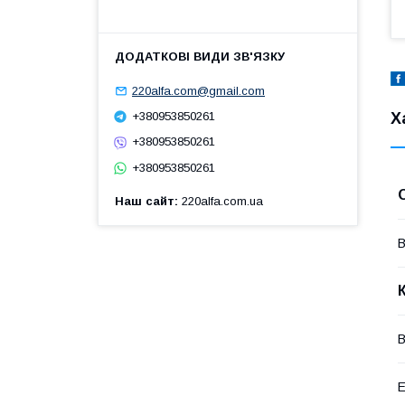
220alfa.com@gmail.com
Х
+380953850261
+380953850261
+380953850261
Наш сайт
220alfa.com.ua
В
В
Е