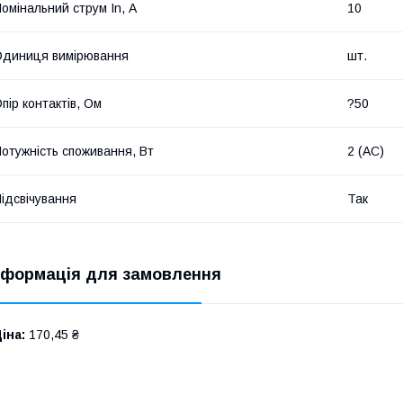
омінальний струм In, А
10
диниця вимірювання
шт.
пір контактів, Ом
?50
отужність споживання, Вт
2 (АС)
ідсвічування
Так
нформація для замовлення
іна:
170,45 ₴