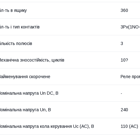
іл-ть в ящику
360
іл-ть і тип контактів
3Px(1NO
ількість полюсів
3
еханічна зносостійкість, циклів
10?
айменування скорочене
Реле про
омінальна напруга Un DC, В
-
омінальна напруга Un, В
240
омінальна напруга кола керування Uс (AC), В
110 (AC)