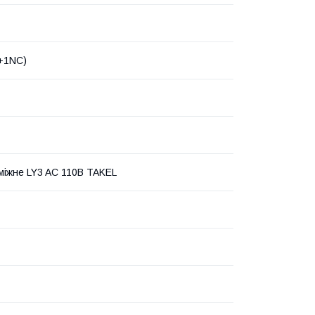
+1NC)
міжне LY3 AC 110В TAKEL