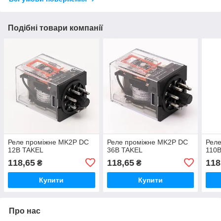
Подібні товари компанії
Реле проміжне MK2P DC
Реле проміжне MK2P DC
Рел
12В TAKEL
36В TAKEL
110
118,65
118,65
118
₴
₴
Купити
Купити
Про нас