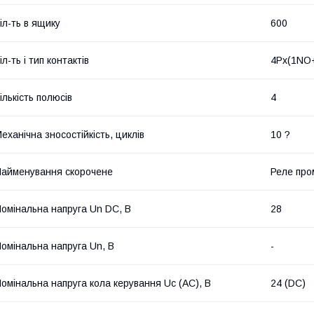
іл-ть в ящику
600
іл-ть і тип контактів
4Px(1NO
ількість полюсів
4
еханічна зносостійкість, циклів
10 ?
айменування скорочене
Реле про
омінальна напруга Un DC, В
28
омінальна напруга Un, В
-
омінальна напруга кола керування Uс (AC), В
24 (DC)