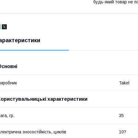
будь-який товар не п
арактеристики
Основні
иробник
Takel
Користувальницькі характеристики
ага, гр.
35
лектрична зносостійкість, циклів
10?