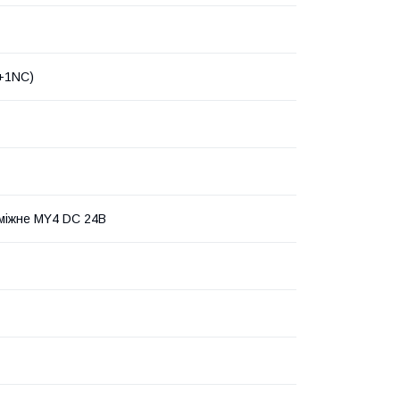
+1NC)
міжне МY4 DC 24В