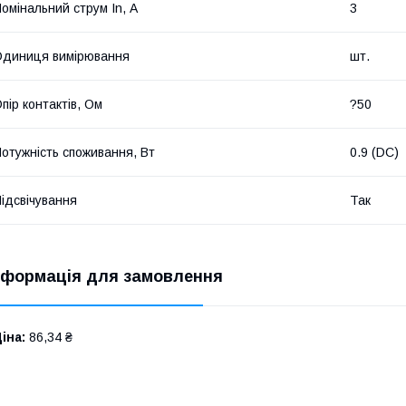
омінальний струм In, А
3
диниця вимірювання
шт.
пір контактів, Ом
?50
отужність споживання, Вт
0.9 (DC)
ідсвічування
Так
нформація для замовлення
іна:
86,34 ₴