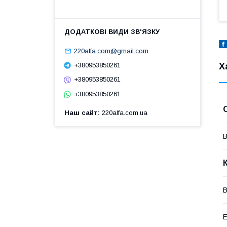
220alfa.com@gmail.com
Х
+380953850261
+380953850261
+380953850261
Наш сайт
220alfa.com.ua
В
В
Е