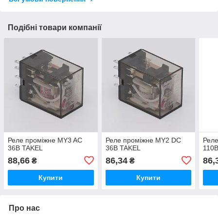
Подібні товари компанії
Реле проміжне МY3 AC
Реле проміжне МY2 DC
Рел
36В TAKEL
36В TAKEL
110
88,66
86,34
86,
₴
₴
Купити
Купити
Про нас