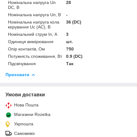
Номінальна напруга Un
28
DC, В
Номінальна напруга Un, В
-
Номінальна напруга кола
36 (DC)
керування Uс (AC), В
Номінальний струм In, А
3
Одиниця вимірювання
шт.
Опір контактів, Ом
?50
Потужність споживання, Вт
0.9 (DC)
Підсвічування
Так
Приховати
Умови доставки
Нова Пошта
Магазини Rozetka
Укрпошта
Самовивіз