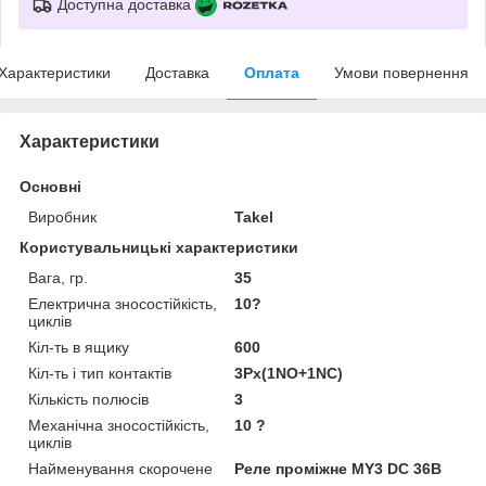
Доступна доставка
Характеристики
Доставка
Оплата
Умови повернення
Характеристики
Основні
Виробник
Takel
Користувальницькі характеристики
Вага, гр.
35
Електрична зносостійкість,
10?
циклів
Кіл-ть в ящику
600
Кіл-ть і тип контактів
3Px(1NO+1NC)
Кількість полюсів
3
Механічна зносостійкість,
10 ?
циклів
Найменування скорочене
Реле проміжне МY3 DC 36В