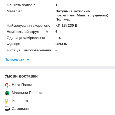
Кількість полюсів
1
Матеріал
Латунь із захисним
покриттям; Мідь із лудінням;
Полімер
Найменування скорочене
КП-18і 230 В
Номінальний струм In, А
6
Одиниця вимірювання
шт.
Функція
ON-ON
Фіксація/Самоповернення
-
Приховати
Умови доставки
Нова Пошта
Магазини Rozetka
Укрпошта
Самовивіз