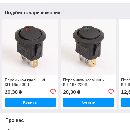
Подібні товари компанії
Перемикач клавішний
Перемикач клавішний
Пере
КП-18и 230В
КП-18и 230В
КП-8
20,30
20,30
12,
₴
₴
Купити
Купити
Про нас