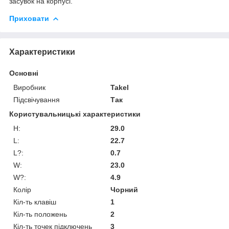
засувок на корпусі.
Приховати
Характеристики
Основні
Виробник
Takel
Підсвічування
Так
Користувальницькі характеристики
H:
29.0
L:
22.7
L?:
0.7
W:
23.0
W?:
4.9
Колір
Чорний
Кіл-ть клавіш
1
Кіл-ть положень
2
Кіл-ть точек підключень
3