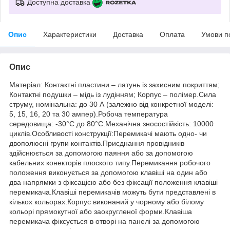
Доступна доставка
Опис
Характеристики
Доставка
Оплата
Умови п
Опис
Матеріал: Контактні пластини – латунь із захисним покриттям;
Контактні подушки – мідь із лудінням; Корпус – полімер.Сила
струму, номінальна: до 30 А (залежно від конкретної моделі:
5, 15, 16, 20 та 30 ампер).Робоча температура
середовища: -30°С до 80°С.Механічна зносостійкість: 10000
циклів.Особливості конструкції:Перемикачі мають одно- чи
двополюсні групи контактів.Приєднання провідників
здійснюється за допомогою паяння або за допомогою
кабельних конекторів плоского типу.Перемикання робочого
положення виконується за допомогою клавіші на один або
два напрямки з фіксацією або без фіксації положення клавіші
перемикача.Клавіші перемикачів можуть бути представлені в
кількох кольорах.Корпус виконаний у чорному або білому
кольорі прямокутної або заокругленої форми.Клавіша
перемикача фіксується в отворі на панелі за допомогою