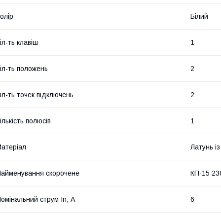
олір
Білий
іл-ть клавіш
1
іл-ть положень
2
іл-ть точек підключень
2
ількість полюсів
1
атеріал
Латунь із
айменування скорочене
КП-15 23
омінальний струм In, А
6