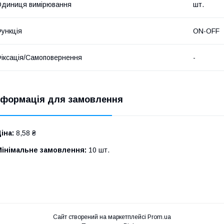
диниця вимірювання
шт.
ункція
ON-OFF
іксація/Самоповернення
-
нформація для замовлення
іна:
8,58 ₴
Мінімальне замовлення:
10 шт.
Сайт створений на маркетплейсі
Prom.ua