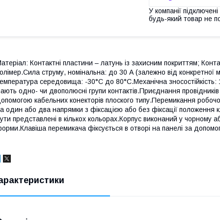
У компанії підключені
будь-який товар не п
атеріал: Контактні пластини – латунь із захисним покриттям; Конта
олімер.Сила струму, номінальна: до 30 А (залежно від конкретної мо
емпература середовища: -30°С до 80°С.Механічна зносостійкість: 
ають одно- чи двополюсні групи контактів.Приєднання провідникі
опомогою кабельних конекторів плоского типу.Перемикання робочо
а один або два напрямки з фіксацією або без фіксації положення к
ути представлені в кількох кольорах.Корпус виконаний у чорному а
орми.Клавіша перемикача фіксується в отворі на панелі за допомог
арактеристики