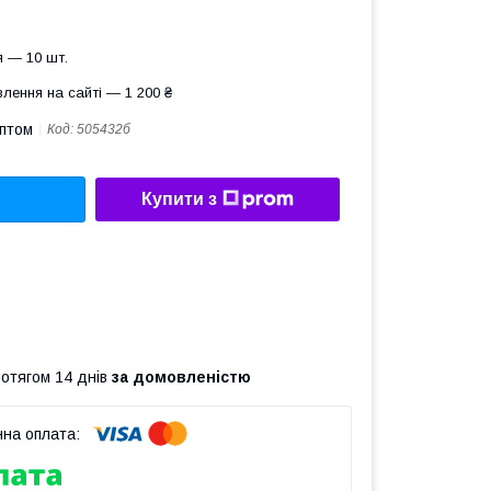
 — 10 шт.
лення на сайті — 1 200 ₴
оптом
Код:
505432б
Купити з
ротягом 14 днів
за домовленістю