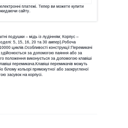
 електронні платежі. Тепер ви можете купити
окидаючи сайту.
ктні подушки – мідь із лудінням; Корпус –
делі: 5, 15, 16, 20 та 30 ампер).Робоча
10000 циклів.Особливості конструкції:Перемикачі
в здійснюється за допомогою паяння або за
го положення виконується за допомогою клавіші
лавіші перемикача.Клавіші перемикачів можуть
бо білому кольорі прямокутної або заокругленої
ою засувок на корпусі.