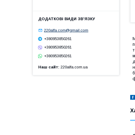
220alfa.com@gmail.com
М
+380953850261
п
+380953850261
т
м
+380953850261
д
н
Наш сайт
220alfa.com.ua
б
ф
Х