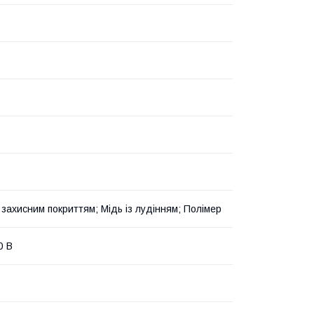
 захисним покриттям; Мідь із лудінням; Полімер
0 В