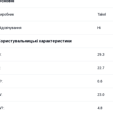
Основні
иробник
Takel
ідсвічування
Ні
Користувальницькі характеристики
:
29.3
:
22.7
?:
0.6
W:
23.0
W?:
4.8