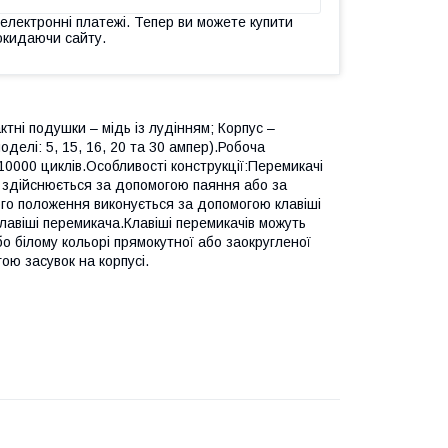
 електронні платежі. Тепер ви можете купити
окидаючи сайту.
ктні подушки – мідь із лудінням; Корпус –
делі: 5, 15, 16, 20 та 30 ампер).Робоча
10000 циклів.Особливості конструкції:Перемикачі
в здійснюється за допомогою паяння або за
го положення виконується за допомогою клавіші
лавіші перемикача.Клавіші перемикачів можуть
бо білому кольорі прямокутної або заокругленої
ою засувок на корпусі.