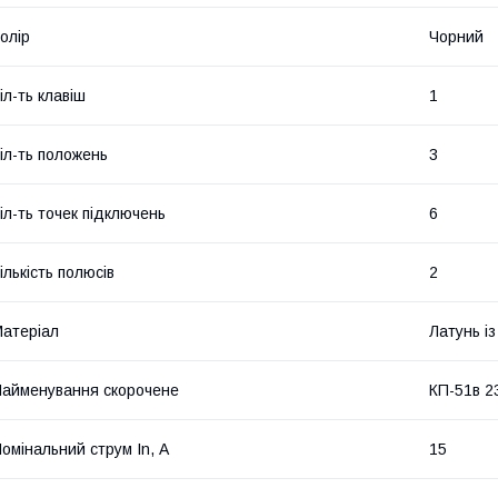
олір
Чорний
іл-ть клавіш
1
іл-ть положень
3
іл-ть точек підключень
6
ількість полюсів
2
атеріал
Латунь із
айменування скорочене
КП-51в 2
омінальний струм In, А
15