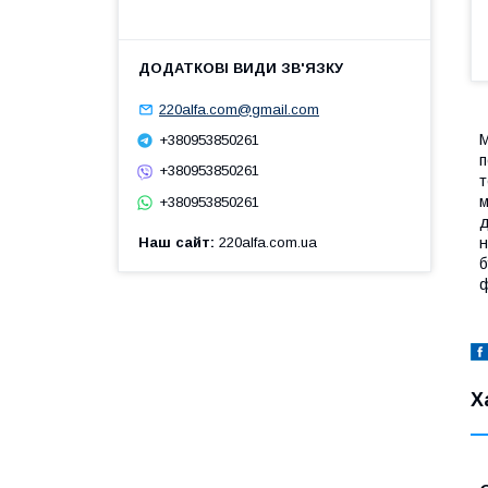
220alfa.com@gmail.com
М
+380953850261
п
+380953850261
т
м
+380953850261
д
н
Наш сайт
220alfa.com.ua
б
ф
Х