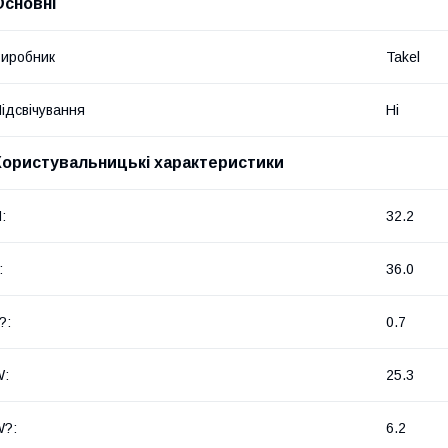
Основні
иробник
Takel
ідсвічування
Ні
Користувальницькі характеристики
:
32.2
:
36.0
?:
0.7
W:
25.3
W?:
6.2