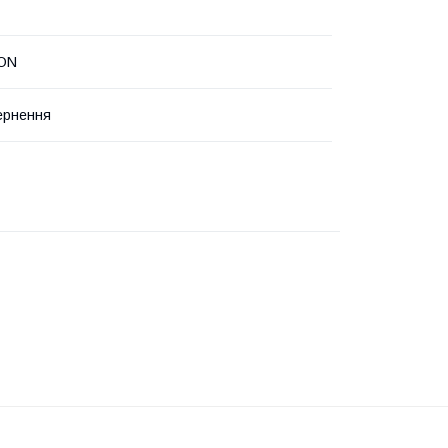
ON
ернення