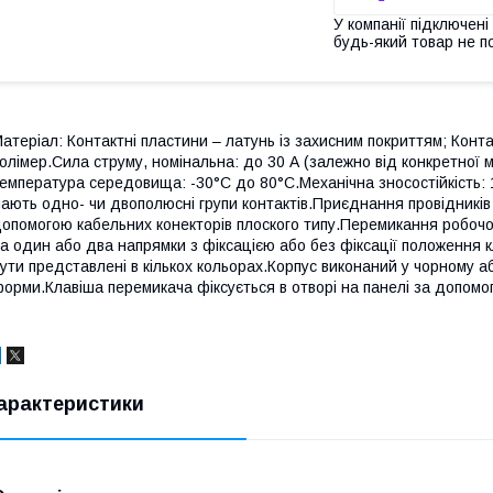
У компанії підключені
будь-який товар не п
атеріал: Контактні пластини – латунь із захисним покриттям; Конта
олімер.Сила струму, номінальна: до 30 А (залежно від конкретної мо
емпература середовища: -30°С до 80°С.Механічна зносостійкість: 
ають одно- чи двополюсні групи контактів.Приєднання провідникі
опомогою кабельних конекторів плоского типу.Перемикання робочо
а один або два напрямки з фіксацією або без фіксації положення к
ути представлені в кількох кольорах.Корпус виконаний у чорному а
орми.Клавіша перемикача фіксується в отворі на панелі за допомог
арактеристики