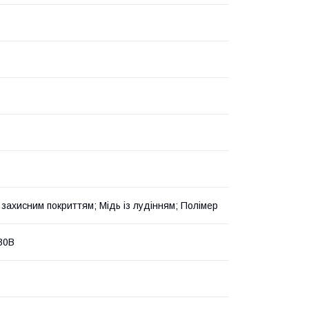
 захисним покриттям; Мідь із лудінням; Полімер
30В