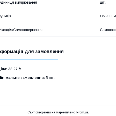
диниця вимірювання
шт.
ункція
ON-OFF-
іксація/Самоповернення
Самопов
нформація для замовлення
іна:
38,27 ₴
Мінімальне замовлення:
5 шт.
Сайт створений на маркетплейсі
Prom.ua