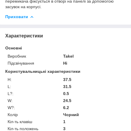
перемикача фіксується в отворі на панелі за допомогою
засувок на корпусі.
Приховати
Характеристики
Основні
Виробник
Takel
Підсвічування
Ні
Користувальницькі характеристики
H:
37.5
L:
31.5
L?:
0.5
W:
24.5
W?:
6.2
Колір
Чорний
Кіл-ть клавіш
1
Кіл-ть положень
3