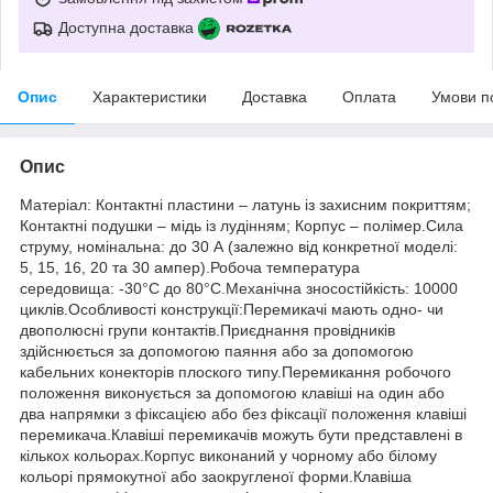
Доступна доставка
Опис
Характеристики
Доставка
Оплата
Умови п
Опис
Матеріал: Контактні пластини – латунь із захисним покриттям;
Контактні подушки – мідь із лудінням; Корпус – полімер.Сила
струму, номінальна: до 30 А (залежно від конкретної моделі:
5, 15, 16, 20 та 30 ампер).Робоча температура
середовища: -30°С до 80°С.Механічна зносостійкість: 10000
циклів.Особливості конструкції:Перемикачі мають одно- чи
двополюсні групи контактів.Приєднання провідників
здійснюється за допомогою паяння або за допомогою
кабельних конекторів плоского типу.Перемикання робочого
положення виконується за допомогою клавіші на один або
два напрямки з фіксацією або без фіксації положення клавіші
перемикача.Клавіші перемикачів можуть бути представлені в
кількох кольорах.Корпус виконаний у чорному або білому
кольорі прямокутної або заокругленої форми.Клавіша