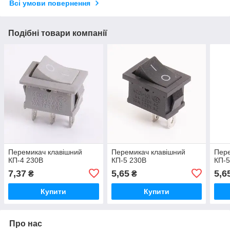
Всі умови повернення
Подібні товари компанії
Перемикач клавішний
Перемикач клавішний
Пере
КП-4 230В
КП-5 230В
КП-5
7,37
5,65
5,6
₴
₴
Купити
Купити
Про нас