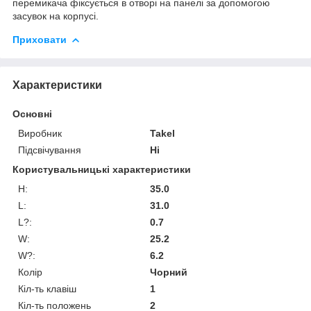
перемикача фіксується в отворі на панелі за допомогою
засувок на корпусі.
Приховати
Характеристики
Основні
Виробник
Takel
Підсвічування
Ні
Користувальницькі характеристики
H:
35.0
L:
31.0
L?:
0.7
W:
25.2
W?:
6.2
Колір
Чорний
Кіл-ть клавіш
1
Кіл-ть положень
2