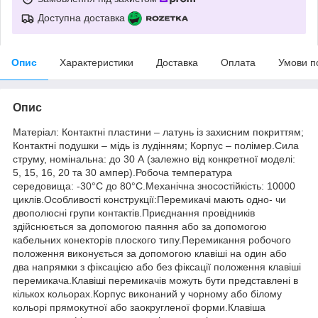
Доступна доставка
Опис
Характеристики
Доставка
Оплата
Умови п
Опис
Матеріал: Контактні пластини – латунь із захисним покриттям;
Контактні подушки – мідь із лудінням; Корпус – полімер.Сила
струму, номінальна: до 30 А (залежно від конкретної моделі:
5, 15, 16, 20 та 30 ампер).Робоча температура
середовища: -30°С до 80°С.Механічна зносостійкість: 10000
циклів.Особливості конструкції:Перемикачі мають одно- чи
двополюсні групи контактів.Приєднання провідників
здійснюється за допомогою паяння або за допомогою
кабельних конекторів плоского типу.Перемикання робочого
положення виконується за допомогою клавіші на один або
два напрямки з фіксацією або без фіксації положення клавіші
перемикача.Клавіші перемикачів можуть бути представлені в
кількох кольорах.Корпус виконаний у чорному або білому
кольорі прямокутної або заокругленої форми.Клавіша