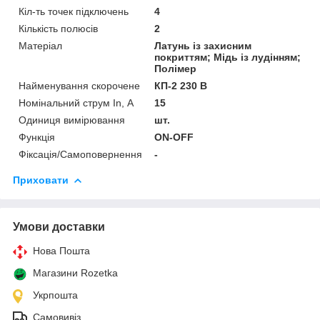
Кіл-ть точек підключень
4
Кількість полюсів
2
Матеріал
Латунь із захисним
покриттям; Мідь із лудінням;
Полімер
Найменування скорочене
КП-2 230 В
Номінальний струм In, А
15
Одиниця вимірювання
шт.
Функція
ON-OFF
Фіксація/Самоповернення
-
Приховати
Умови доставки
Нова Пошта
Магазини Rozetka
Укрпошта
Самовивіз