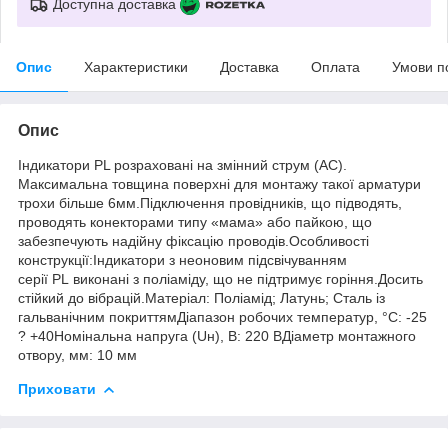
Доступна доставка
Опис
Характеристики
Доставка
Оплата
Умови п
Опис
Індикатори PL розраховані на змінний струм (AC).
Максимальна товщина поверхні для монтажу такої арматури
трохи більше 6мм.Підключення провідників, що підводять,
проводять конекторами типу «мама» або пайкою, що
забезпечують надійну фіксацію проводів.Особливості
конструкції:Індикатори з неоновим підсвічуванням
серії PL виконані з поліаміду, що не підтримує горіння.Досить
стійкий до вібрацій.Матеріал: Поліамід; Латунь; Сталь із
гальванічним покриттямДіапазон робочих температур, °C: -25
? +40Номінальна напруга (Uн), В: 220 ВДіаметр монтажного
отвору, мм: 10 мм
Приховати