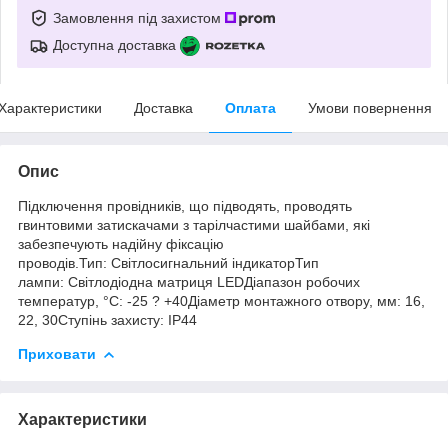
Замовлення під захистом
Доступна доставка
Характеристики
Доставка
Оплата
Умови повернення
Опис
Підключення провідників, що підводять, проводять
гвинтовими затискачами з тарілчастими шайбами, які
забезпечують надійну фіксацію
проводів.Тип: Світлосигнальний індикаторТип
лампи: Світлодіодна матриця LEDДіапазон робочих
температур, °C: -25 ? +40Діаметр монтажного отвору, мм: 16,
22, 30Ступінь захисту: IP44
Приховати
Характеристики