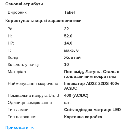
Основні атрибути
Виробник
Takel
Користувальницькі характеристики
?d:
22
H:
52.0
H?:
14.0
T:
макс. 6
Колір
Жовтий
Кількість у пачці
10
Матеріал
Поліамід; Латунь; Сталь с
гальванічним покриттям
Найменування скорочене
Індикатор AD22-22DS 400v
АC/DC
Номінальна напруга Un, В
400 (АC/DC)
Одиниця вимірювання
шт.
Тип лампи
Світлодіодна матриця LED
Тип паковання
Картонна коробка
Приховати