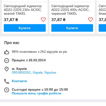
Світлодіодний індикатор
Світлодіодний індикатор
Світ
AD22-22DS 230v АC/DC,
AD22-22DS 400v АC/DC,
AD22
жовтий TAKEL
червоний TAKEL
блак
37,87
37,87
37,
₴
₴
Купити
Купити
Про нас
98% позитивних з 262 відгуків за рік
Працює з 26.02.2014
м. Харків
0953850261, Харків, Україна
Контакти
Сьогодні працює з 10:00 до 15:00
Показати весь графік роботи