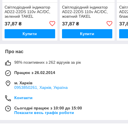
Світлодіодний індикатор
Світлодіодний індикатор
Світ
AD22-22DS 110v АC/DC,
AD22-22DS 110v АC/DC,
AD22
зелений TAKEL
жовтний TAKEL
блак
37,87
37,87
37,
₴
₴
Купити
Купити
Про нас
98% позитивних з 262 відгуків за рік
Працює з 26.02.2014
м. Харків
0953850261, Харків, Україна
Контакти
Сьогодні працює з 10:00 до 15:00
Показати весь графік роботи