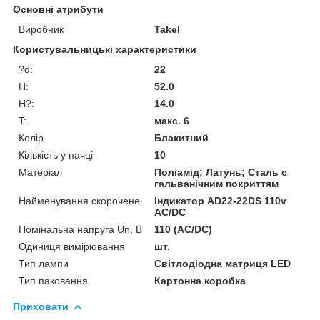
Основні атрибути
Виробник
Takel
Користувальницькі характеристики
?d:
22
H:
52.0
H?:
14.0
T:
макс. 6
Колір
Блакитний
Кількість у пачці
10
Матеріал
Поліамід; Латунь; Сталь с
гальванічним покриттям
Найменування скорочене
Індикатор AD22-22DS 110v
АC/DC
Номінальна напруга Un, В
110 (AC/DC)
Одиниця вимірювання
шт.
Тип лампи
Світлодіодна матриця LED
Тип паковання
Картонна коробка
Приховати