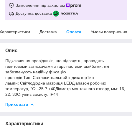
Замовлення під захистом
Доступна доставка
Характеристики
Доставка
Оплата
Умови повернення
Опис
Підключення провідників, що підводять, проводять
гвинтовими затискачами з тарілчастими шайбами, які
забезпечують надійну фіксацію
проводів.Тип: Світлосигнальний індикаторТип
лампи: Світлодіодна матриця LEDДіапазон робочих
температур, °C: -25 ? +40Діаметр монтажного отвору, мм: 16,
22, 30Ступінь захисту: IP44
Приховати
Характеристики