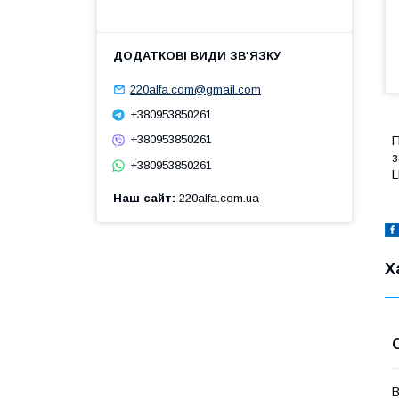
220alfa.com@gmail.com
+380953850261
+380953850261
П
з
+380953850261
L
Наш сайт
220alfa.com.ua
Х
В