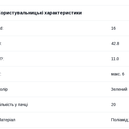
Користувальницькі характеристики
d:
16
:
42.8
?:
11.0
:
макс. 6
олір
Зелений
ількість у пачці
20
атеріал
Поліамід