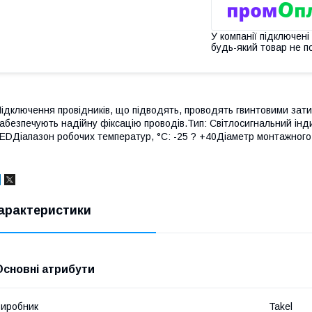
У компанії підключені
будь-який товар не п
ідключення провідників, що підводять, проводять гвинтовими зати
абезпечують надійну фіксацію проводів.Тип: Світлосигнальний ін
EDДіапазон робочих температур, °C: -25 ? +40Діаметр монтажного о
арактеристики
Основні атрибути
иробник
Takel