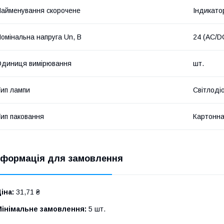
айменування скорочене
Індикато
омінальна напруга Un, В
24 (AC/D
диниця вимірювання
шт.
ип лампи
Світлоді
ип паковання
Картонна
нформація для замовлення
іна:
31,71 ₴
Мінімальне замовлення:
5 шт.