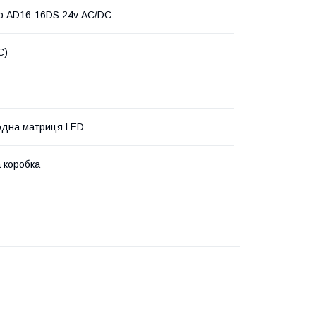
р AD16-16DS 24v АC/DC
C)
одна матриця LED
 коробка