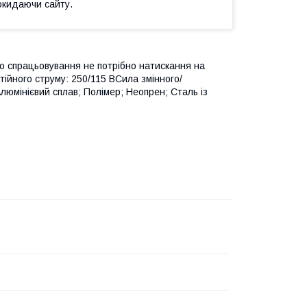
окидаючи сайту.
ого спрацьовування не потрібно натискання на
ійного струму: 250/115 ВСила змінного/
Алюмінієвий сплав; Полімер; Неопрен; Сталь із