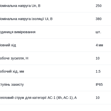
омінальна напруга Un, В
250
омінальна напруга ізоляції Ui, В
380
диниця вимірювання
шт.
овний хід
4 мм
обоче зусилля, Н
10
обочий хід, мм
1.5
тупінь захисту
IP65
епловий струм для категорії AC-1 (Ith, AC-1), A
10