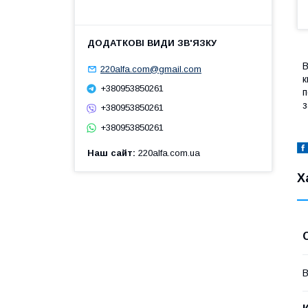
В
220alfa.com@gmail.com
к
+380953850261
п
з
+380953850261
+380953850261
Наш сайт
220alfa.com.ua
Х
В