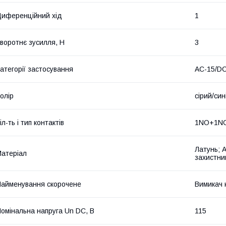
иференційний хід
1
воротнє зусилля, Н
3
атегорії застосування
AC-15/DC
олір
сірий/син
іл-ть і тип контактів
1NO+1N
Латунь; 
атеріал
захистни
айменування скорочене
Вимикач 
омінальна напруга Un DC, В
115