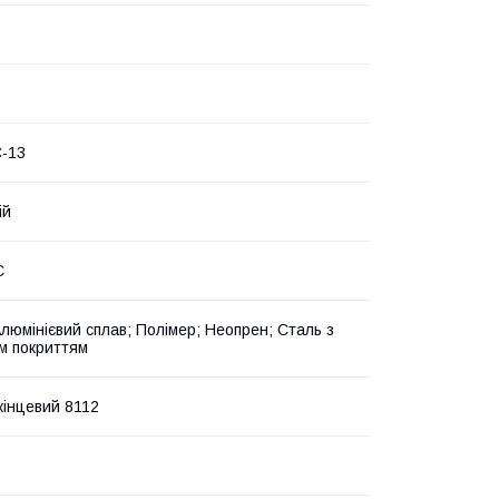
-13
ій
C
Алюмінієвий сплав; Полімер; Неопрен; Сталь з
м покриттям
кінцевий 8112