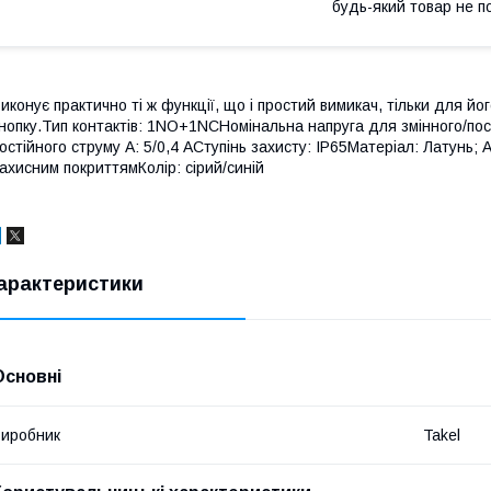
будь-який товар не п
иконує практично ті ж функції, що і простий вимикач, тільки для й
нопку.Тип контактів: 1NO+1NCНомінальна напруга для змінного/пост
остійного струму А: 5/0,4 АСтупінь захисту: IP65Матеріал: Латунь; 
ахисним покриттямКолір: сірий/синій
арактеристики
Основні
иробник
Takel