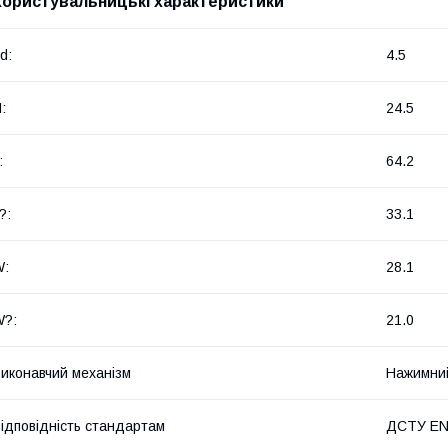
Користувальницькі характеристики
d:
4.5
:
24.5
:
64.2
?:
33.1
W:
28.1
W?:
21.0
иконавчий механізм
Нажимний
ідповідність стандартам
ДСТУ EN