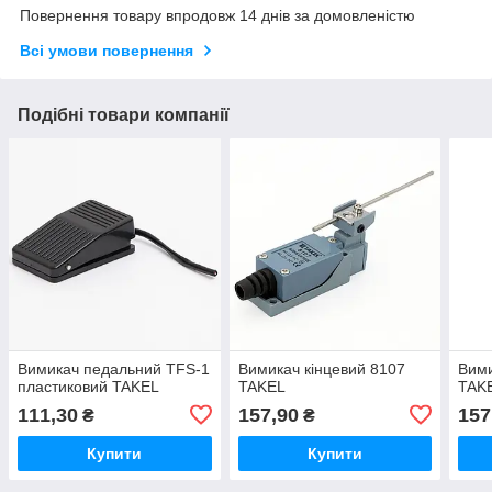
Повернення товару впродовж 14 днів за домовленістю
Всі умови повернення
Подібні товари компанії
Вимикач педальний TFS-1
Вимикач кінцевий 8107
Вими
пластиковий TAKEL
TAKEL
TAK
111,30
157,90
157
₴
₴
Купити
Купити