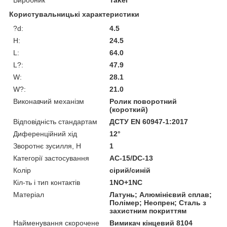
Користувальницькі характеристики
?d:
4.5
H:
24.5
L:
64.0
L?:
47.9
W:
28.1
W?:
21.0
Виконавчий механізм
Ролик поворотний
(короткий)
Відповідність стандартам
ДСТУ EN 60947-1:2017
Диференційний хід
12°
Зворотнє зусилля, Н
1
Категорії застосування
AC-15/DC-13
Колір
сірий/синій
Кіл-ть і тип контактів
1NO+1NC
Матеріал
Латунь; Алюмінієвий сплав;
Полімер; Неопрен; Сталь з
захистним покриттям
Найменування скорочене
Вимикач кінцевий 8104