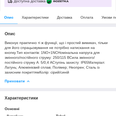
Доступна доставка
Опис
Характеристики
Доставка
Оплата
Умови п
Опис
Виконує практично ті ж функції, що і простий вимикач, тільки
для його спрацьовування не потрібно натискання на
кнопку.Тип контактів: 1NO+1NCНомінальна напруга для
змінного/постійного струму: 250/115 ВСила змінного/
постійного струму А: 5/0,4 АСтупінь захисту: IP65Матеріал:
Латунь; Алюмінієвий сплав; Полімер; Неопрен; Сталь із
захисним покриттямКолір: сірий/синій
Приховати
Характеристики
Основні
Виробник
Takel