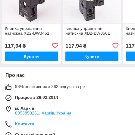
Кнопка управління
Кнопка управління
Кноп
натискна XB2-BW3461
натискна XB2-BW3561
нат
117,94
117,94
117
₴
₴
Купити
Купити
Про нас
98% позитивних з 262 відгуків за рік
Працює з 26.02.2014
м. Харків
0953850261, Харків, Україна
Контакти
Сьогодні вихідний