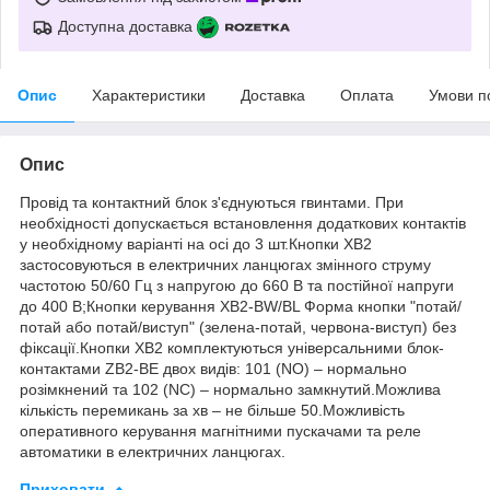
Доступна доставка
Опис
Характеристики
Доставка
Оплата
Умови п
Опис
Провід та контактний блок з'єднуються гвинтами. При
необхідності допускається встановлення додаткових контактів
у необхідному варіанті на осі до 3 шт.Кнопки XB2
застосовуються в електричних ланцюгах змінного струму
частотою 50/60 Гц з напругою до 660 В та постійної напруги
до 400 В;Кнопки керування ХВ2-BW/BL Форма кнопки "потай/
потай або потай/виступ" (зелена-потай, червона-виступ) без
фіксації.Кнопки XB2 комплектуються універсальними блок-
контактами ZB2-BE двох видів: 101 (NO) – нормально
розімкнений та 102 (NC) – нормально замкнутий.Можлива
кількість перемикань за хв – не більше 50.Можливість
оперативного керування магнітними пускачами та реле
автоматики в електричних ланцюгах.
Приховати