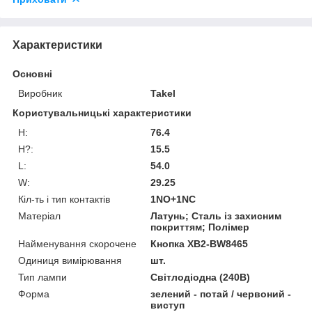
Характеристики
Основні
Виробник
Takel
Користувальницькі характеристики
H:
76.4
H?:
15.5
L:
54.0
W:
29.25
Кіл-ть і тип контактів
1NO+1NC
Матеріал
Латунь; Сталь із захисним
покриттям; Полімер
Найменування скорочене
Кнопка XB2-BW8465
Одиниця вимірювання
шт.
Тип лампи
Світлодіодна (240В)
Форма
зелений - потай / червоний -
виступ