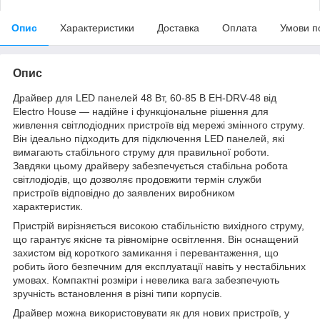
Опис
Характеристики
Доставка
Оплата
Умови п
Опис
Драйвер для LED панелей 48 Вт, 60-85 В EH-DRV-48 від
Electro House — надійне і функціональне рішення для
живлення світлодіодних пристроїв від мережі змінного струму.
Він ідеально підходить для підключення LED панелей, які
вимагають стабільного струму для правильної роботи.
Завдяки цьому драйверу забезпечується стабільна робота
світлодіодів, що дозволяє продовжити термін служби
пристроїв відповідно до заявлених виробником
характеристик.
Пристрій вирізняється високою стабільністю вихідного струму,
що гарантує якісне та рівномірне освітлення. Він оснащений
захистом від короткого замикання і перевантаження, що
робить його безпечним для експлуатації навіть у нестабільних
умовах. Компактні розміри і невелика вага забезпечують
зручність встановлення в різні типи корпусів.
Драйвер можна використовувати як для нових пристроїв, у