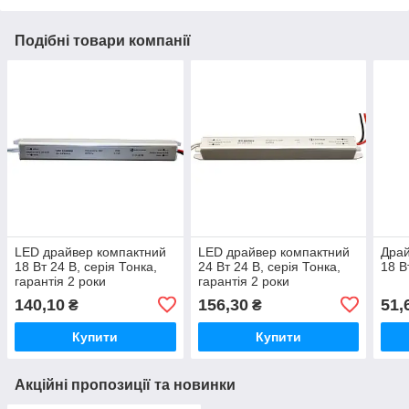
Подібні товари компанії
LED драйвер компактний
LED драйвер компактний
Драй
18 Вт 24 В, серія Тонка,
24 Вт 24 В, серія Тонка,
18 В
гарантія 2 роки
гарантія 2 роки
140,10
156,30
51,
₴
₴
Купити
Купити
Акційні пропозиції та новинки