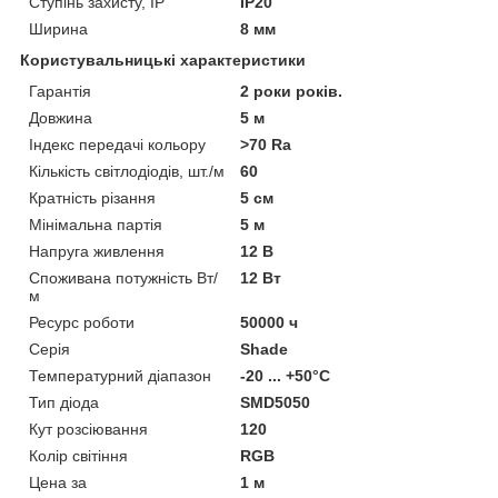
Ступінь захисту, IP
IP20
Ширина
8 мм
Користувальницькі характеристики
Гарантія
2 роки років.
Довжина
5 м
Індекс передачі кольору
>70 Ra
Кількість світлодіодів, шт./м
60
Кратність різання
5 см
Мінімальна партія
5 м
Напруга живлення
12 В
Споживана потужність Вт/
12 Вт
м
Ресурс роботи
50000 ч
Серія
Shade
Температурний діапазон
-20 ... +50°С
Тип діода
SMD5050
Кут розсіювання
120
Колір світіння
RGB
Цена за
1 м