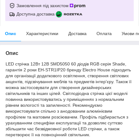
Замовлення під захистом
Доступна доставка
Опис
Характеристики
Доставка
Оплата
Умови п
Опис
LED стрічка 12Вт 12В SMD5050 60 діодів RGB серія Shade,
гарантія 2 роки EH-STR1IP20 бренду Electro House підходить
для організації додаткового освітлення, створення світлових
акцентів, підсвічування меблів та предметів інтер'єру.
Також її
можна застосовувати для створення дизайнерських
світильників та інших цілей.
Світлодіодна стрічка цієї моделі
повинна використовуватись у приміщеннях з нормальним
рівнем вологості та запиленості.
Рекомендуємо
використовувати спільно з анодованим алюмінієвим
профілем та матовим розсіювачем.
Профіль підбирається з
урахуванням специфіки експлуатації та дозволяє суттєво
збільшити час безвідмовної роботи LED стрічки, а також
перетворює її на повноцінний світильник.