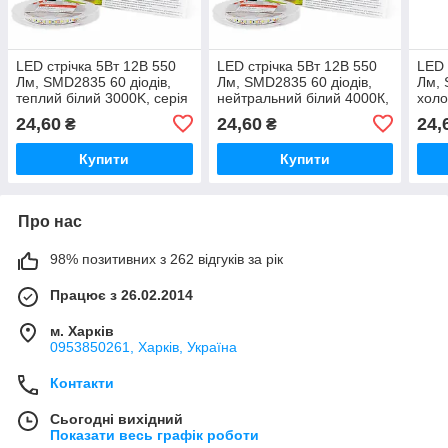
LED стрічка 5Вт 12В 550
LED стрічка 5Вт 12В 550
LED 
Лм, SMD2835 60 діодів,
Лм, SMD2835 60 діодів,
Лм, 
теплий білий 3000K, серія
нейтральний білий 4000К,
холо
Shade, гарантія 2 роки
серія Shade, гарантія 2
сері
24,60
24,60
24,
₴
₴
роки
роки
Купити
Купити
Про нас
98% позитивних з 262 відгуків за рік
Працює з 26.02.2014
м. Харків
0953850261, Харків, Україна
Контакти
Сьогодні вихідний
Показати весь графік роботи