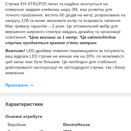
Стрічка EH-STR1IP20 легко та надійно монтується на
поверхню завдяки клейкому шару 3М, має розмітку для
точного прорізання, містить 60 діодів на метр, розрахована на
напругу 12В та може змінювати колір та яскравість свічення.
Має тривалу гарантію – 2 роки.
Це оптимальний вибір для
вирішення широкого спектра завдань дизайну та організації
освітлення.
*Ціна вказана за 1 метр.
*Ця світлодіодна
стрічка продається кратно п'яти метрам.
Важливо!
LED драйвер повинен перевищувати за потужність
ваш відрізок LED стрічки не менше ніж на 20%, по можливості
цей запас має бути більшим.
Це необхідно для стабільної
довготривалої експлуатації як світлодіодної стрічки, так і блоку
живлення.
Приховати
Характеристики
Основні атрибути
Виробник
ElectroHouse