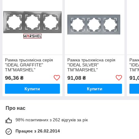
Рамка трьохмісна серія
Рамка трьохмісна серія
Рамк
"IDEAL GRAFFITE"
"IDEAL SILVER"
"IDE
ТМ"MARSHEL"
ТМ"MARSHEL"
ТМ"
96,36
91,08
91,
₴
₴
Купити
Купити
Про нас
98% позитивних з 262 відгуків за рік
Працює з 26.02.2014