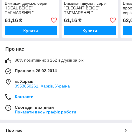
Вимикач двухкл. серія
Вимикач двухкл. серія
Вими
"IDEAL BEIGE"
"ELEGANT BEIGE"
прох
ТМ"MARSHEL"
ТМ"MARSHEL"
сері
ТМ"
61,16
61,16
62,
₴
₴
Купити
Купити
Про нас
98% позитивних з 262 відгуків за рік
Працює з 26.02.2014
м. Харків
0953850261, Харків, Україна
Контакти
Сьогодні вихідний
Показати весь графік роботи
Про нас