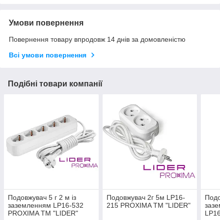
Умови повернення
Повернення товару впродовж 14 днів за домовленістю
Всі умови повернення
Подібні товари компанії
Подовжувач 5 г 2 м із
Подовжувач 2г 5м LP16-
Подо
заземленням LP16-532
215 PROXIMA ТМ "LIDER"
зазе
PROXIMA ТМ "LIDER"
LP1