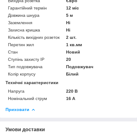
Вихідна розетка
Євро
Гарантійний термін
12 міс
Довжина шнура
5 м
Заземлення
Ні
Захисна кришка
Ні
Кількість вихідних розеток
2 шт.
Перетин жил
1 кв.мм
Стан
Новий
Ступінь захисту IP
20
Тип подовжувача
Подовжувач
Колір корпусу
Білий
Технічні характеристики
Напруга
220 В
Номінальний струм
16 А
Приховати
Умови доставки