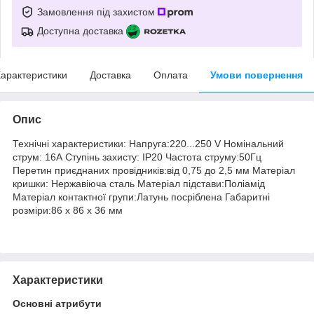
Замовлення під захистом
Доступна доставка
арактеристики
Доставка
Оплата
Умови повернення
Опис
Технічні характеристики: Напруга:220...250 V Номінальний
струм: 16А Ступінь захисту: IP20 Частота струму:50Гц
Перетин приєднаних провідників:від 0,75 до 2,5 мм Матеріал
кришки: Нержавіюча сталь Матеріал підстави:Поліамід
Матеріал контактної групи:Латунь посріблена Габаритні
розміри:86 х 86 х 36 мм
Характеристики
Основні атрибути