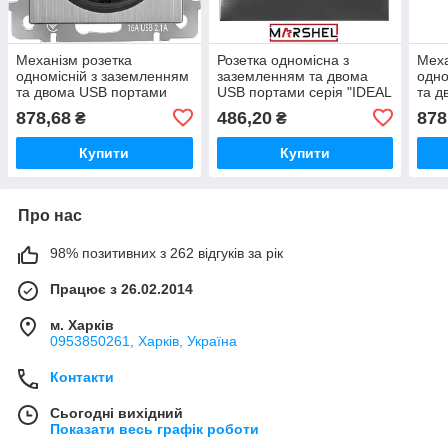
Механізм розетка
Розетка одномісна з
Меха
одномісній з заземленням
заземленням та двома
одно
та двома USB портами
USB портами серія "IDEAL
та д
серія "GRAND"
GRAFFITE"
сері
878,68
486,20
878
₴
₴
ТМ"MARSHEL"
ТМ"MARSHEL"
ТМ"
Купити
Купити
Про нас
98% позитивних з 262 відгуків за рік
Працює з 26.02.2014
м. Харків
0953850261, Харків, Україна
Контакти
Сьогодні вихідний
Показати весь графік роботи