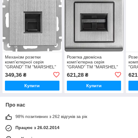
Механізм розетки
Розетка двомісна
Розе
комп'ютерної серія
комп'ютерна серія
комп
"GRAND" ТМ "MARSHEL"
"GRAND" ТМ "MARSHEL"
"GR
349,36
621,28
621
₴
₴
Купити
Купити
Про нас
98% позитивних з 262 відгуків за рік
Працює з 26.02.2014