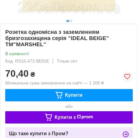
Розетка одномісна з заземленням
бризгозахищена серія "IDEAL BEIGE"
ТМ"MARSHEL"
В наявності
Код: RS16-473 BEIGE
Тільки опт
70,40
₴
Мінімальна сума замовлення на сайті — 1 200 ₴
Купити
або
Купити з
Що таке купити з Пром?