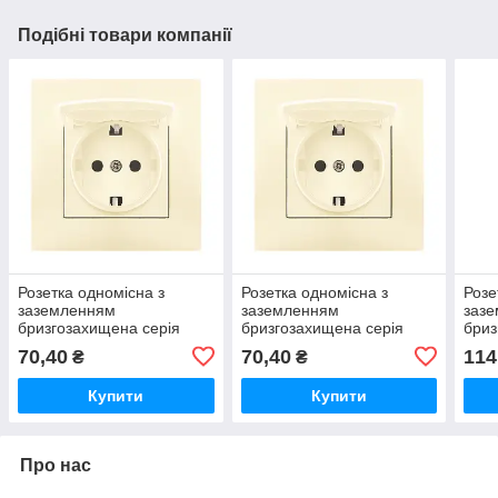
Подібні товари компанії
Розетка одномісна з
Розетка одномісна з
Розе
заземленням
заземленням
заз
бризгозахищена серія
бризгозахищена серія
бриз
"IDEAL BEIGE"
"IDEAL BEIGE"
"IDE
70,40
70,40
114
₴
₴
ТМ"MARSHEL"
ТМ"MARSHEL"
ТМ"
Купити
Купити
Про нас