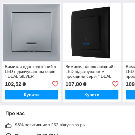
Вимикач одноклавішний з
Вимикач одноклавішний з
Вими
LED підсвічуванням серія
LED підсвічуванням
LED 
"IDEAL SILVER"
прохідний серія "IDEAL
прох
ТМ"MARSHEL"
BLACK" ТМ"MARSHEL"
SIL
102,52
107,80
109
₴
₴
Купити
Купити
Про нас
98% позитивних з 262 відгуків за рік