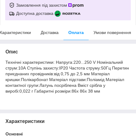
Замовлення під захистом
Доступна доставка
Характеристики
Доставка
Оплата
Умови повернення
Опис
Технічні характеристики: Напруга:220...250 V Номінальний
струм:10А Ступінь захисту:IP20 Частота струму:50Гц Перетин
приєднаних провідників:від 0,75 до 2,5 мм Матеріал
кришки:Полікарбонат Матеріал підстави:Поліамід Матеріал
контактної групи:Латунь посріблена Вміст срібла у
виробі:0,022 г Габаритні розміри:86х 86х 38 мм
Характеристики
Основні