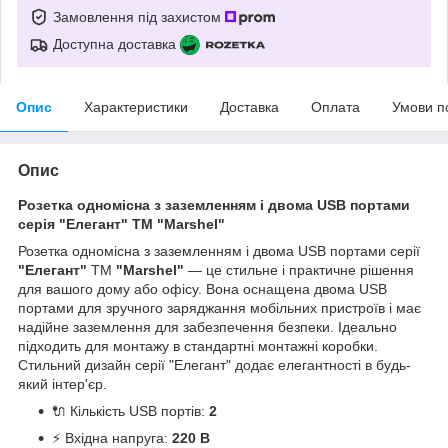
Замовлення під захистом
Доступна доставка
Опис
Характеристики
Доставка
Оплата
Умови п
Опис
Розетка одномісна з заземленням і двома USB портами
серія "Елегант" ТМ "Marshel"
Розетка одномісна з заземленням і двома USB портами серії
"Елегант"
ТМ
"Marshel"
— це стильне і практичне рішення
для вашого дому або офісу. Вона оснащена двома USB
портами для зручного заряджання мобільних пристроїв і має
надійне заземлення для забезпечення безпеки. Ідеально
підходить для монтажу в стандартні монтажні коробки.
Стильний дизайн серії "Елегант" додає елегантності в будь-
який інтер'єр.
🔌 Кількість USB портів:
2
⚡ Вхідна напруга:
220 В