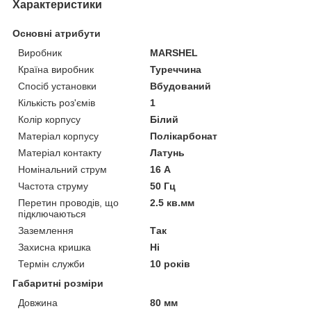
Характеристики
Основні атрибути
Виробник
MARSHEL
Країна виробник
Туреччина
Спосіб установки
Вбудований
Кількість роз'ємів
1
Колір корпусу
Білий
Матеріал корпусу
Полікарбонат
Матеріал контакту
Латунь
Номінальний струм
16 А
Частота струму
50 Гц
Перетин проводів, що
2.5 кв.мм
підключаються
Заземлення
Так
Захисна кришка
Ні
Термін служби
10 років
Габаритні розміри
Довжина
80 мм