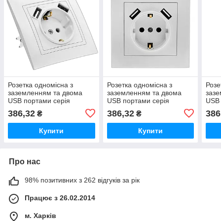
Розетка одномісна з
Розетка одномісна з
Розе
заземленням та двома
заземленням та двома
зазе
USB портами серія
USB портами серія
USB 
"ЕЛЕГАНТ" ТМ"MARSHEL"
"ІДЕАЛ" ТМ"MARSHEL"
"ЕЛ
386,32
386,32
386
₴
₴
Купити
Купити
Про нас
98% позитивних з 262 відгуків за рік
Працює з 26.02.2014
м. Харків