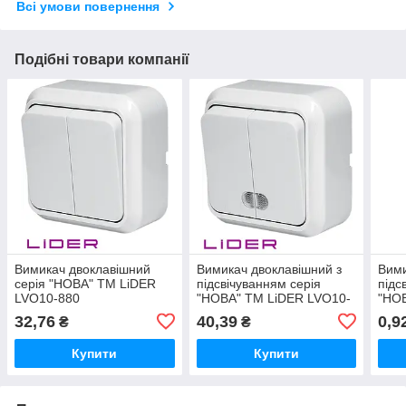
Всі умови повернення
Подібні товари компанії
Вимикач двоклавішний
Вимикач двоклавішний з
Вими
серія "НОВА" TM LiDER
підсвічуванням серія
підс
LVO10-880
"НОВА" TM LiDER LVO10-
"НО
881
881
32,76
40,39
0,9
₴
₴
Купити
Купити