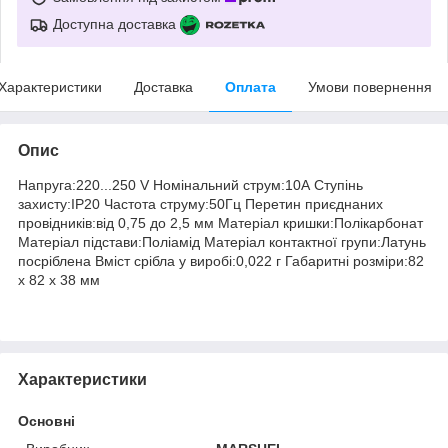
Доступна доставка
Характеристики
Доставка
Оплата
Умови повернення
Опис
Напруга:220...250 V Номінальний струм:10А Ступінь
захисту:IP20 Частота струму:50Гц Перетин приєднаних
провідників:від 0,75 до 2,5 мм Матеріал кришки:Полікарбонат
Матеріал підстави:Поліамід Матеріал контактної групи:Латунь
посріблена Вміст срібла у виробі:0,022 г Габаритні розміри:82
х 82 х 38 мм
Характеристики
Основні