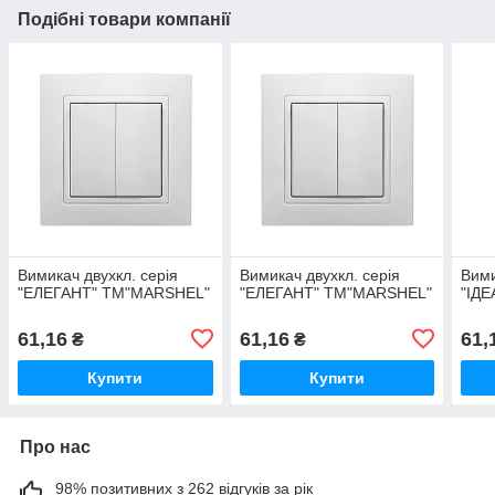
Подібні товари компанії
Вимикач двухкл. серія
Вимикач двухкл. серія
Вими
"ЕЛЕГАНТ" ТМ"MARSHEL"
"ЕЛЕГАНТ" ТМ"MARSHEL"
"ІД
61,16
61,16
61,
₴
₴
Купити
Купити
Про нас
98% позитивних з 262 відгуків за рік