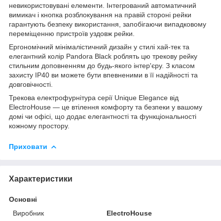
невикористовувані елементи. Інтегрований автоматичний
вимикач і кнопка розблокування на правій стороні рейки
гарантують безпеку використання, запобігаючи випадковому
переміщенню пристроїв уздовж рейки.
Ергономічний мінімалістичний дизайн у стилі хай-тек та
елегантний колір Pandora Black роблять цю трекову рейку
стильним доповненням до будь-якого інтер'єру. З класом
захисту IP40 ви можете бути впевненими в її надійності та
довговічності.
Трекова електрофурнітура серії Unique Elegance від
ElectroHouse — це втілення комфорту та безпеки у вашому
домі чи офісі, що додає елегантності та функціональності
кожному простору.
Приховати
Характеристики
Основні
Виробник
ElectroHouse