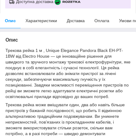
Доступна доставка
Опис
Характеристики
Доставка
Оплата
Умови п
Опис
Трекова рейка 1 м , Unique Elegance Pandora Black EH-PT-
1BW від Electro House — це інноваційне рішення для
швидкого та зручного монтажу трекової електрофурнітури, яке
поєднує в собі елегантність і сучасні технології. Ця рейка
дозволяє встановлювати або знімати пристрої за лічені
секунди, забезпечуючи максимальну гнучкість у їх
позиціюванні. Завдяки можливості переміщення пристроїв по
рейці ви зможете легко адаптувати електричні розетки або
освітлювальні прилади відповідно до ваших потреб.
Трекова рейка може вміщувати один, два або навіть більше
пристроїв у бажаній послідовності, що робить її відмінною
альтернативою традиційним подовжувачам. Ви уникнете
неприємностей, пов’язаних із прокладанням кабелів, і
зможете використовувати стільки розеток, скільки вам
потрібно, а в разі потреби — швидко демонтувати