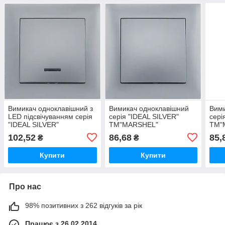
Вимикач одноклавішний з
Вимикач одноклавішний
Вими
LED підсвічуванням серія
серія "IDEAL SILVER"
сері
"IDEAL SILVER"
ТМ"MARSHEL"
ТМ"
ТМ"MARSHEL"
102,52
86,68
85,
₴
₴
Купити
Купити
Про нас
98% позитивних з 262 відгуків за рік
Працює з 26.02.2014