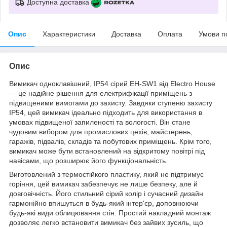
Доступна доставка
Опис
Характеристики
Доставка
Оплата
Умови п
Опис
Вимикач одноклавішний, IP54 сірий EH-SW1 від Electro House
— це надійне рішення для електрифікації приміщень з
підвищеними вимогами до захисту. Завдяки ступеню захисту
IP54, цей вимикач ідеально підходить для використання в
умовах підвищеної запиленості та вологості. Він стане
чудовим вибором для промислових цехів, майстерень,
гаражів, підвалів, складів та побутових приміщень. Крім того,
вимикач може бути встановлений на відкритому повітрі під
навісами, що розширює його функціональність.
Виготовлений з термостійкого пластику, який не підтримує
горіння, цей вимикач забезпечує не лише безпеку, але й
довговічність. Його стильний сірий колір і сучасний дизайн
гармонійно впишуться в будь-який інтер'єр, доповнюючи
будь-які види облицювання стін. Простий накладний монтаж
дозволяє легко встановити вимикач без зайвих зусиль, що