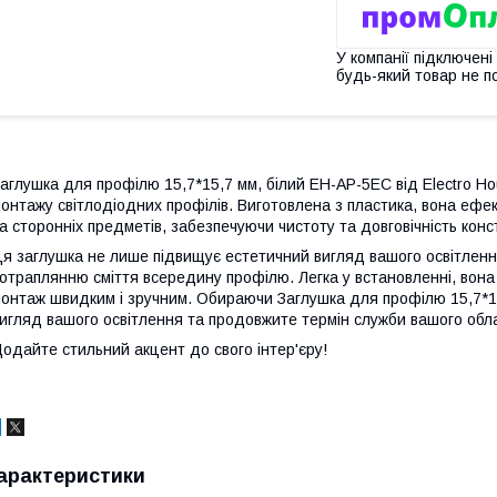
У компанії підключені
будь-який товар не п
аглушка для профілю 15,7*15,7 мм, білий EH-AP-5EC від Electro 
онтажу світлодіодних профілів. Виготовлена з пластика, вона еф
а сторонніх предметів, забезпечуючи чистоту та довговічність конст
я заглушка не лише підвищує естетичний вигляд вашого освітлення
отраплянню сміття всередину профілю. Легка у встановленні, вона
онтаж швидким і зручним. Обираючи Заглушка для профілю 15,7*15
игляд вашого освітлення та продовжите термін служби вашого об
одайте стильний акцент до свого інтер'єру!
арактеристики