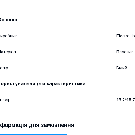
Основні
иробник
ElectroH
атеріал
Пластик
олір
Білий
Користувальницькі характеристики
озмір
15,7*15,
нформація для замовлення