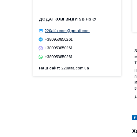
220alfa.com@gmail.com
+380953850261
+380953850261
З
м
+380953850261
т
Наш сайт
220alfa.com.ua
Ц
п
м
в
Д
Х