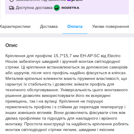
Доступна доставка
Характеристики
Доставка
Оплата
Умови повернення
Опис
Кріплення для профілю 15,7*15,7 мм EH-AP-5C від Electro
House забезпечує швидкий і зручний монтаж світлодіодної
стрічки. Ці кріплення встановлюються за допомогою саморізів
або шурупів, після чого профіль надійно фіксується в кліпсах.
Металеві кріпильні елементи мають пружинні властивості, що
гарантує їх стабільність і дозволяє знімати профіль для
технічного обслуговування. Універсальність цього монтажного
рішення дозволяє використовувати його як всередині
приміщень, так і на вулиці. Кріплення не порушує
герметичність профілю і є стійким до перепадів температур і
інших зовнішніх впливів. Вони дозволяють фіксувати стик між
двома профілями та підходять для накладного і врізного
монтажу. Простота конструкції та надійність кріплення роблять
монтаж світлодіодної стрічки легким, швидким і якісним.