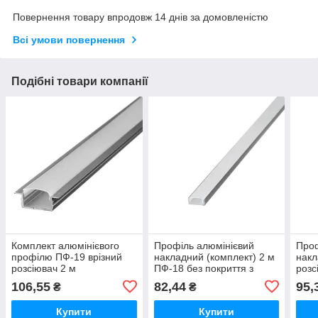
Повернення товару впродовж 14 днів за домовленістю
Всі умови повернення
Подібні товари компанії
Комплект алюмінієвого
Профіль алюмінієвий
Проф
профілю ПФ-19 врізний
накладний (комплект) 2 м
накл
розсіювач 2 м
ПФ-18 без покриття з
розс
напівматовим
ПФ-
106,55
82,44
95,
₴
₴
розсіювачем
Купити
Купити