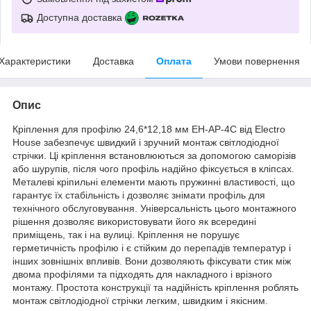
Доступна доставка
Характеристики
Доставка
Оплата
Умови повернення
Опис
Кріплення для профілю 24,6*12,18 мм EH-AP-4C від Electro
House забезпечує швидкий і зручний монтаж світлодіодної
стрічки. Ці кріплення встановлюються за допомогою саморізів
або шурупів, після чого профіль надійно фіксується в кліпсах.
Металеві кріпильні елементи мають пружинні властивості, що
гарантує їх стабільність і дозволяє знімати профіль для
технічного обслуговування. Універсальність цього монтажного
рішення дозволяє використовувати його як всередині
приміщень, так і на вулиці. Кріплення не порушує
герметичність профілю і є стійким до перепадів температур і
інших зовнішніх впливів. Вони дозволяють фіксувати стик між
двома профілями та підходять для накладного і врізного
монтажу. Простота конструкції та надійність кріплення роблять
монтаж світлодіодної стрічки легким, швидким і якісним.