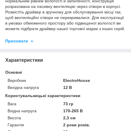
нормальним рівнем вологості й запиленості, конструкція
розрахована на пасивну вентиляцію через отвори в корпусі.
Розмістіть драйвер в зручному для обслуговування місці так,
щоб вентиляційні отвори не перекривалися. Для експлуатації
в умовах обмеженого простору або підвищеної вологості ви
можете підібрати драйвер нашої торгової марки з інших серій.
Приховати
Характеристики
Основні
Виробник
ElectroHouse
Вихідна напруга
12 В
Користувальницькі характеристики
Вага
73 гр
Вхідна напруга
170-265 В
Висота
2,3 см
Гарантія
2 роки років.