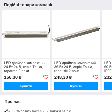
Подібні товари компанії
LED драйвер компактний
LED драйвер компактний
LED 
24 Вт 24 В, серія Тонка,
36 Вт 24 В, серія Тонка,
60 В
гарантія 2 роки
гарантія 2 роки
IP20
156,30
248,30
232
₴
₴
Купити
Купити
Про нас
98% позитивних з 262 відгуків за рік