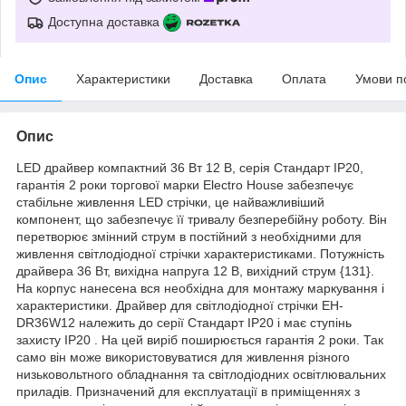
Доступна доставка
Опис
Характеристики
Доставка
Оплата
Умови п
Опис
LED драйвер компактний 36 Вт 12 В, серія Стандарт IP20,
гарантія 2 роки торгової марки Electro House забезпечує
стабільне живлення LED стрічки, це найважливіший
компонент, що забезпечує її тривалу безперебійну роботу. Він
перетворює змінний струм в постійний з необхідними для
живлення світлодіодної стрічки характеристиками. Потужність
драйвера 36 Вт, вихідна напруга 12 В, вихідний струм {131}.
На корпус нанесена вся необхідна для монтажу маркування і
характеристики. Драйвер для світлодіодної стрічки EH-
DR36W12 належить до серії Стандарт IP20 і має ступінь
захисту IP20 . На цей виріб поширюється гарантія 2 роки. Так
само він може використовуватися для живлення різного
низьковольтного обладнання та світлодіодних освітлювальних
приладів. Призначений для експлуатації в приміщеннях з