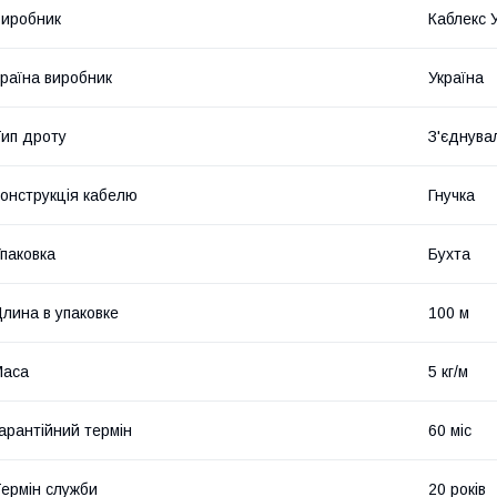
иробник
Каблекс 
раїна виробник
Україна
ип дроту
З'єднува
онструкція кабелю
Гнучка
паковка
Бухта
лина в упаковке
100 м
Маса
5 кг/м
арантійний термін
60 міс
ермін служби
20 років