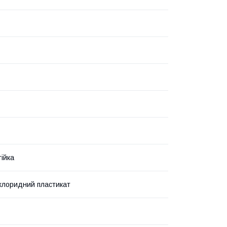
ійка
лхлоридний пластикат