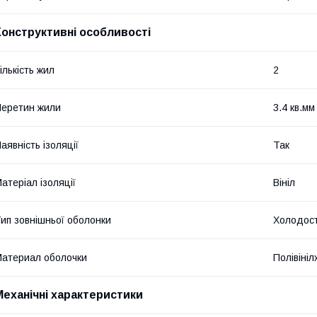
Конструктивні особливості
ількість жил
2
еретин жили
3.4 кв.мм
аявність ізоляції
Так
атеріал ізоляції
Вініл
ип зовнішньої оболонки
Холодост
атериал оболочки
Полівіні
Механічні характеристики