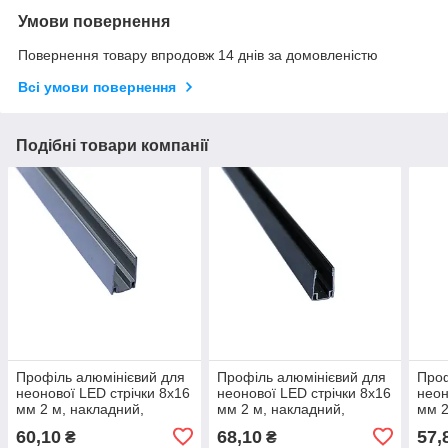
Умови повернення
Повернення товару впродовж 14 днів за домовленістю
Всі умови повернення
Подібні товари компанії
Профіль алюмінієвий для
Профіль алюмінієвий для
Проф
неонової LED стрічки 8х16
неонової LED стрічки 8х16
неон
мм 2 м, накладний,
мм 2 м, накладний,
мм 2
срібний
чорний
сріб
60,10
68,10
57,
₴
₴