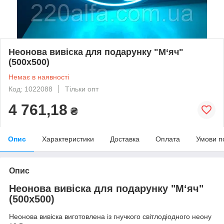
Неонова вивіска для подарунку "М‘яч"
(500х500)
Немає в наявності
Код: 1022088
Тільки опт
4 761,18
₴
Опис
Характеристики
Доставка
Оплата
Умови п
Опис
Неонова вивіска для подарунку "М‘яч"
(500х500)
Неонова вивіска виготовлена із гнучкого світлодіодного неону