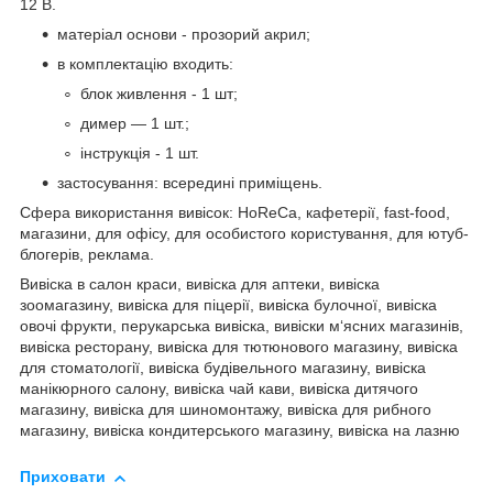
12 В.
матеріал основи - прозорий акрил;
в комплектацію входить:
блок живлення - 1 шт;
димер — 1 шт.;
інструкція - 1 шт.
застосування: всередині приміщень.
Сфера використання вивісок: HoReCa, кафетерії, fast-food,
магазини, для офісу, для особистого користування, для ютуб-
блогерів, реклама.
Вивіска в салон краси, вивіска для аптеки, вивіска
зоомагазину, вивіска для піцерії, вивіска булочної, вивіска
овочі фрукти, перукарська вивіска, вивіски м‘ясних магазинів,
вивіска ресторану, вивіска для тютюнового магазину, вивіска
для стоматології, вивіска будівельного магазину, вивіска
манікюрного салону, вивіска чай кави, вивіска дитячого
магазину, вивіска для шиномонтажу, вивіска для рибного
магазину, вивіска кондитерського магазину, вивіска на лазню
Приховати