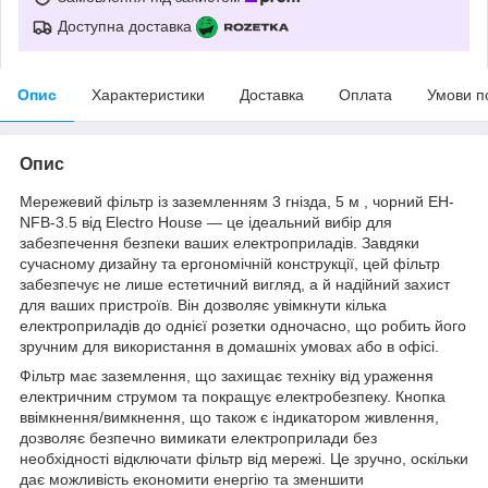
Доступна доставка
Опис
Характеристики
Доставка
Оплата
Умови п
Опис
Мережевий фільтр із заземленням 3 гнізда, 5 м , чорний EH-
NFB-3.5 від Electro House — це ідеальний вибір для
забезпечення безпеки ваших електроприладів. Завдяки
сучасному дизайну та ергономічній конструкції, цей фільтр
забезпечує не лише естетичний вигляд, а й надійний захист
для ваших пристроїв. Він дозволяє увімкнути кілька
електроприладів до однієї розетки одночасно, що робить його
зручним для використання в домашніх умовах або в офісі.
Фільтр має заземлення, що захищає техніку від ураження
електричним струмом та покращує електробезпеку. Кнопка
ввімкнення/вимкнення, що також є індикатором живлення,
дозволяє безпечно вимикати електроприлади без
необхідності відключати фільтр від мережі. Це зручно, оскільки
дає можливість економити енергію та зменшити