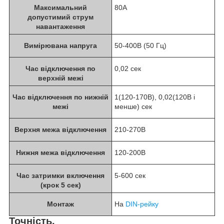
Максимальний
80A
допустимий струм
навантаження
Вимірювана напруга
50-400В (50 Гц)
Час відключення по
0,02 сек
верхній межі
Час відключення по нижній
1(120-170В), 0,02(120В і
межі
менше) сек
Верхня межа відключення
210-270В
Нижня межа відключення
120-200В
Час затримки включення
5-600 сек
(крок 5 сек)
Монтаж
На
DIN-рейку
Точність.