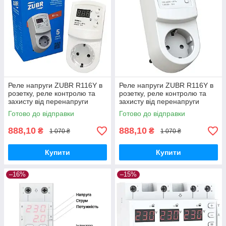
Реле напруги ZUBR R116Y в
Реле напруги ZUBR R116Y в
розетку, реле контролю та
розетку, реле контролю та
захисту від перенапруги
захисту від перенапруги
бар'єр розетковий 3500w
бар'єр розетковий 3500w
Готово до відправки
Готово до відправки
888,10
888,10
₴
₴
1 070 ₴
1 070 ₴
Купити
Купити
–16%
–15%