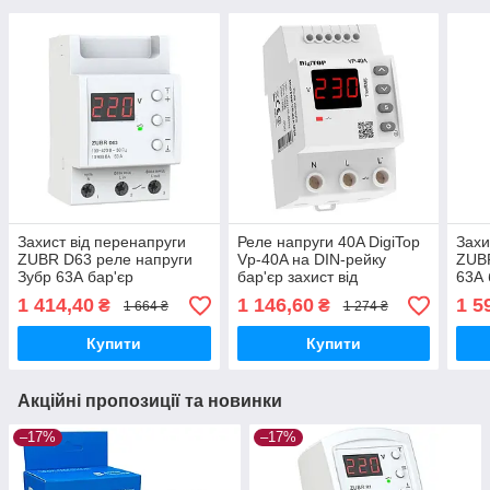
Захист від перенапруги
Реле напруги 40A DigiTop
Захи
ZUBR D63 реле напруги
Vp-40A на DIN-рейку
ZUBR
Зубр 63А бар'єр
бар'єр захист від
63А 
перенапруги
1 414,40
1 146,60
1 5
₴
₴
1 664 ₴
1 274 ₴
Купити
Купити
Акційні пропозиції та новинки
–17%
–17%