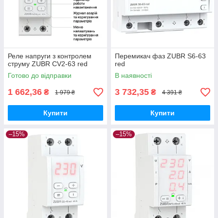
Реле напруги з контролем
Перемикач фаз ZUBR S6-63
струму ZUBR CV2-63 red
red
Готово до відправки
В наявності
1 662,36
3 732,35
₴
₴
1 979 ₴
4 391 ₴
Купити
Купити
–15%
–15%