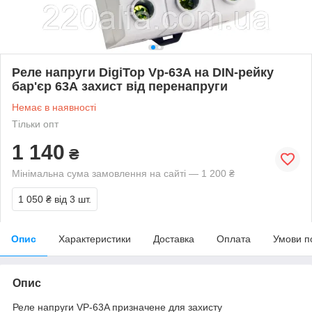
Реле напруги DigiTop Vp-63A на DIN-рейку
бар'єр 63А захист від перенапруги
Немає в наявності
Тільки опт
1 140
₴
Мінімальна сума замовлення на сайті — 1 200 ₴
1 050 ₴
від 3 шт.
Опис
Характеристики
Доставка
Оплата
Умови п
Опис
Реле напруги VP-63A призначене для захисту