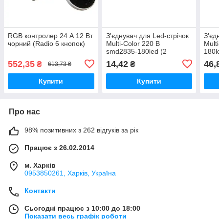
RGB контролер 24 А 12 Вт
З'єднувач для Led-стрічок
З'єд
чорний (Radio 6 кнопок)
Multi-Color 220 В
Mult
smd2835-180led (2
180l
роз'єми + 2 шт. 4pin)
4pin
552,35
14,42
46,
₴
₴
613,73 ₴
Купити
Купити
Про нас
98% позитивних з 262 відгуків за рік
Працює з 26.02.2014
м. Харків
0953850261, Харків, Україна
Контакти
Сьогодні працює з 10:00 до 18:00
Показати весь графік роботи