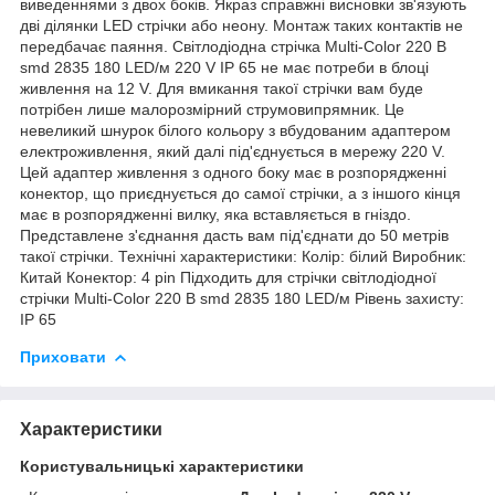
виведеннями з двох боків. Якраз справжні висновки зв'язують
дві ділянки LED стрічки або неону. Монтаж таких контактів не
передбачає паяння. Світлодіодна стрічка Multi-Color 220 В
smd 2835 180 LED/м 220 V IP 65 не має потреби в блоці
живлення на 12 V. Для вмикання такої стрічки вам буде
потрібен лише малорозмірний струмовипрямник. Це
невеликий шнурок білого кольору з вбудованим адаптером
електроживлення, який далі під'єднується в мережу 220 V.
Цей адаптер живлення з одного боку має в розпорядженні
конектор, що приєднується до самої стрічки, а з іншого кінця
має в розпорядженні вилку, яка вставляється в гніздо.
Представлене з'єднання дасть вам під'єднати до 50 метрів
такої стрічки. Технічні характеристики: Колір: білий Виробник:
Китай Конектор: 4 pin Підходить для стрічки світлодіодної
стрічки Multi-Color 220 В smd 2835 180 LED/м Рівень захисту:
IP 65
Приховати
Характеристики
Користувальницькі характеристики