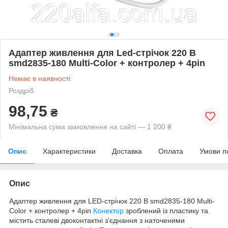
Адаптер живлення для Led-стрічок 220 В
smd2835-180 Multi-Color + контролер + 4pin
Немає в наявності
Роздріб
98,75
₴
Мінімальна сума замовлення на сайті — 1 200 ₴
Опис
Характеристики
Доставка
Оплата
Умови п
Опис
Адаптер живлення для LED-стрічок 220 В smd2835-180 Multi-
Color + контролер + 4pin
Конектор
зроблений із пластику та
містить сталеві двоконтактні з'єднання з наточеними