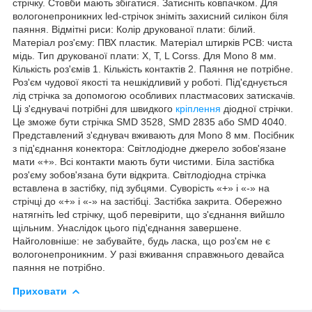
стрічку. Стовби мають збігатися. Затисніть ковпачком. Для
вологонепроникних led-стрічок зніміть захисний силікон біля
паяння. Відмітні риси: Колір друкованої плати: білий.
Матеріал роз'єму: ПВХ пластик. Матеріал штирків PCB: чиста
мідь. Тип друкованої плати: X, T, L Corss. Для Mono 8 мм.
Кількість роз'ємів 1. Кількість контактів 2. Паяння не потрібне.
Роз'єм чудової якості та нешкідливий у роботі. Під'єднується
лід стрічка за допомогою особливих пластмасових затискачів.
Ці з'єднувачі потрібні для швидкого
кріплення
діодної стрічки.
Це зможе бути стрічка SMD 3528, SMD 2835 або SMD 4040.
Представлений з'єднувач вживають для Mono 8 мм. Посібник
з під'єднання конектора: Світлодіодне джерело зобов'язане
мати «+». Всі контакти мають бути чистими. Біла застібка
роз'єму зобов'язана бути відкрита. Світлодіодна стрічка
вставлена в застібку, під зубцями. Суворість «+» і «-» на
стрічці до «+» і «-» на застібці. Застібка закрита. Обережно
натягніть led стрічку, щоб перевірити, що з'єднання вийшло
щільним. Унаслідок цього під'єднання завершене.
Найголовніше: не забувайте, будь ласка, що роз'єм не є
вологонепроникним. У разі вживання справжнього девайса
паяння не потрібно.
Приховати