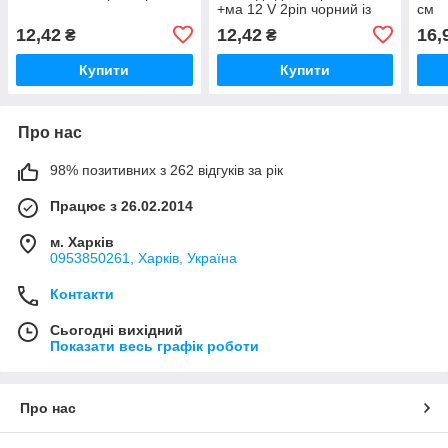
+ма 12 V 2pin чорний із
см
затискачем
12,42
12,42
16,
₴
₴
Купити
Купити
Про нас
98% позитивних з 262 відгуків за рік
Працює з 26.02.2014
м. Харків
0953850261, Харків, Україна
Контакти
Сьогодні вихідний
Показати весь графік роботи
Про нас