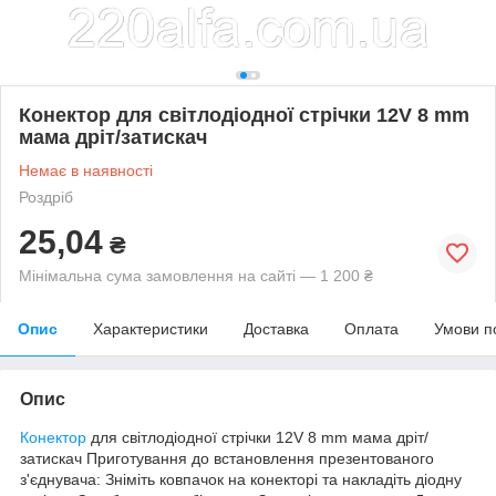
Конектор для світлодіодної стрічки 12V 8 mm
мама дріт/затискач
Немає в наявності
Роздріб
25,04
₴
Мінімальна сума замовлення на сайті — 1 200 ₴
Опис
Характеристики
Доставка
Оплата
Умови п
Опис
Конектор
для світлодіодної стрічки 12V 8 mm мама дріт/
затискач Приготування до встановлення презентованого
з'єднувача: Зніміть ковпачок на конекторі та накладіть діодну