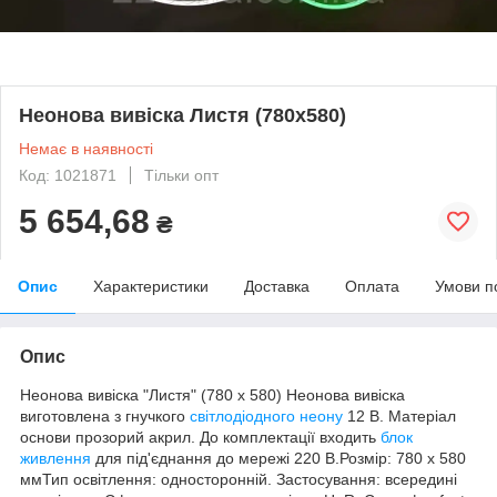
Неонова вивіска Листя (780х580)
Немає в наявності
Код: 1021871
Тільки опт
5 654,68
₴
Опис
Характеристики
Доставка
Оплата
Умови п
Опис
Неонова вивіска "Листя" (780 х 580) Неонова вивіска
виготовлена з гнучкого
світлодіодного неону
12 В. Матеріал
основи прозорий акрил. До комплектації входить
блок
живлення
для під'єднання до мережі 220 В.Розмір: 780 х 580
ммТип освітлення: односторонній. Застосування: всередині