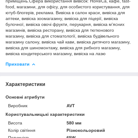
приміщень.Сфера використання вивісок: HoReCa, кафе, fast-
food, магазини, для офісу, для особистого користування, для
ютуб-блогерів, реклама. Вивіска в салон краси, вивіска для
аптеки, вивіска зоомагазину, вивіска для піцерії, вивіска
булочної, вивіска овочі фрукти, перукарня, вивіска м'ясних
магазинів, вивіска ресторану, вивіска для тютюнового
магазину, вивіска для стоматології, вивіска будівельного
магазину салону, вивіска чай кави, вивіска дитячого магазину,
вивіска для шиномонтажу, вивіска для рибного магазину,
вивіска кондитерського магазину, вивіска на лазю
Приховати
Характеристики
Основні атрибути
Виробник
AVT
Користувальницькі характеристики
Висота
580 мм
Колір світіння
Різнокольоровий
Потужність
65W