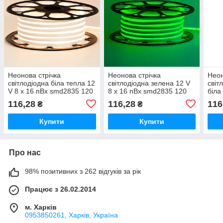
Неонова стрічка
Неонова стрічка
Неон
світлодіодна біла тепла 12
світлодіодна зелена 12 V
світ
V 8 х 16 пВх smd2835 120
8 х 16 пВх smd2835 120
біла
LED/м 8 Вт/м IP65
LED/м 8 Вт/м IP65
smd2
116,28
116,28
116
₴
₴
м IP
Купити
Купити
Про нас
98% позитивних з 262 відгуків за рік
Працює з 26.02.2014
м. Харків
0953850261, Харків, Україна