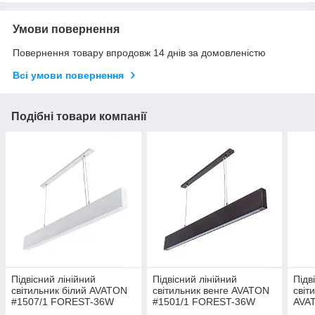
Умови повернення
Повернення товару впродовж 14 днів за домовленістю
Всі умови повернення
Подібні товари компанії
Підвісний лінійний
Підвісний лінійний
Підв
світильник білий AVATON
світильник венге AVATON
світ
#1507/1 FOREST-36W
#1501/1 FOREST-36W
AVA
4000K 120 см (бук)
4000K 120 см (бук)
36W 