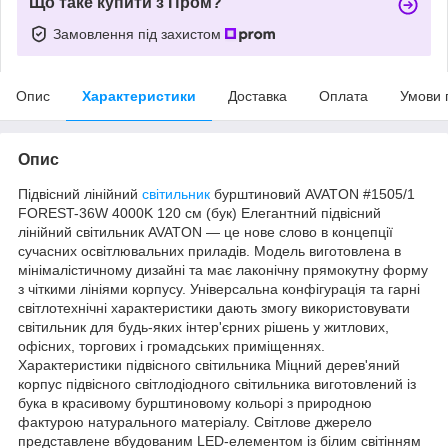
Що таке купити з Пром?
Замовлення під захистом
Опис
Характеристики
Доставка
Оплата
Умови 
Опис
Підвісний лінійний
світильник
бурштиновий AVATON #1505/1
FOREST-36W 4000K 120 см (бук) Елегантний підвісний
лінійний світильник AVATON — це нове слово в концепції
сучасних освітлювальних приладів. Модель виготовлена в
мінімалістичному дизайні та має лаконічну прямокутну форму
з чіткими лініями корпусу. Універсальна конфігурація та гарні
світлотехнічні характеристики дають змогу використовувати
світильник для будь-яких інтер'єрних рішень у житлових,
офісних, торгових і громадських приміщеннях.
Характеристики підвісного світильника Міцний дерев'яний
корпус підвісного світлодіодного світильника виготовлений із
бука в красивому бурштиновому кольорі з природною
фактурою натурального матеріалу. Світлове джерело
представлене вбудованим LED-елементом із білим світінням