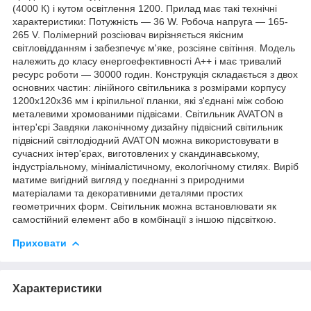
(4000 К) і кутом освітлення 1200. Прилад має такі технічні
характеристики: Потужність — 36 W. Робоча напруга — 165-
265 V. Полімерний розсіювач вирізняється якісним
світловідданням і забезпечує м'яке, розсіяне світіння. Модель
належить до класу енергоефективності А++ і має тривалий
ресурс роботи — 30000 годин. Конструкція складається з двох
основних частин: лінійного світильника з розмірами корпусу
1200х120х36 мм і кріпильної планки, які з'єднані між собою
металевими хромованими підвісами. Світильник AVATON в
інтер'єрі Завдяки лаконічному дизайну підвісний світильник
підвісний світлодіодний AVATON можна використовувати в
сучасних інтер'єрах, виготовлених у скандинавському,
індустріальному, мінімалістичному, екологічному стилях. Виріб
матиме вигідний вигляд у поєднанні з природними
матеріалами та декоративними деталями простих
геометричних форм. Світильник можна встановлювати як
самостійний елемент або в комбінації з іншою підсвіткою.
Приховати
Характеристики