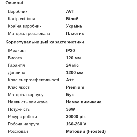
Основні
Виробник
AVT
Колір світіння
Білий
Країна виробник
Україна
Матеріал розсіювача
Пластик
Користувальницькі характеристики
IP захист
IP20
Висота
120 мм
Гарантія
24 міс
Довжина
1200 мм
Клас енергоефективності
A++
Клас якості
Premium
Матеріал корпусу
Бук
Наявність вимикача
Немає вимикача
Потужність
36W
Ресурс роботи
30000 рік
Робоча напруга
160-260 V
Розсіювач
Матовий (Frosted)