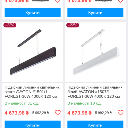
4 673,98
4 673,98
₴
₴
5 992,29 ₴
5 992,29 ₴
Купити
Купити
–22%
–22%
Підвісний лінійний світильник
Підвісний лінійний світильник
венге AVATON #1501/1
білий AVATON #1507/1
FOREST-36W 4000K 120 см
FOREST-36W 4000K 120 см
(бук)
(бук)
В наявності 31 од.
В наявності 19 од.
4 673,98
4 673,98
₴
₴
5 992,29 ₴
5 992,29 ₴
Купити
Купити