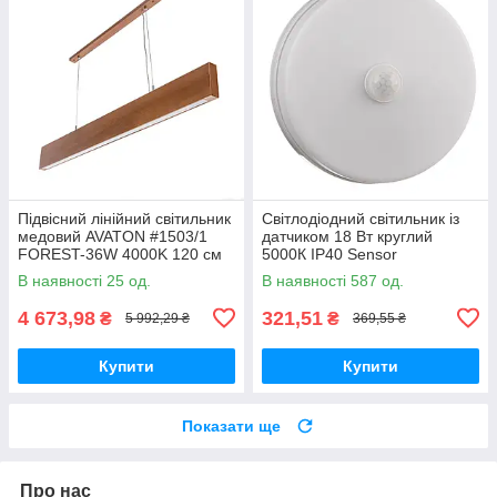
Підвісний лінійний світильник
Світлодіодний світильник із
медовий AVATON #1503/1
датчиком 18 Вт круглий
FOREST-36W 4000K 120 см
5000К IP40 Sensor
(бук)
В наявності 25 од.
В наявності 587 од.
4 673,98
321,51
₴
₴
5 992,29 ₴
369,55 ₴
Купити
Купити
Показати ще
Про нас