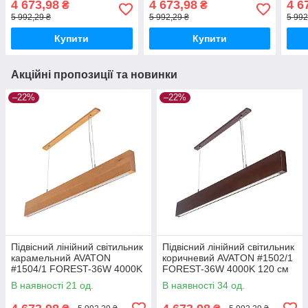
4 673,98
4 673,98
4 6
₴
₴
5 992,29 ₴
5 992,29 ₴
5 992
Купити
Купити
Акційні пропозиції та новинки
–22%
–22%
Підвісний лінійний світильник
Підвісний лінійний світильник
карамельний AVATON
коричневий AVATON #1502/1
#1504/1 FOREST-36W 4000K
FOREST-36W 4000K 120 см
120 см (бук)
(бук)
В наявності 21 од.
В наявності 34 од.