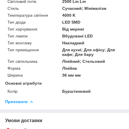
Світловий потік
2500 Lm Lm
Стиль
Сучасний; Мінімалізм
Температура світіння
4000 K
Тип діода
LED SMD
Тип харчування
Від мережі
Тип лампи
Вбудовані LED
Тип монтажу
Накладний
Тип приміщення
Для кухні; Для офісу; Для
кафе; Для бару
Тип світильника
Лінійний; Стельовий
Форма
Лінійна
Ширина
36 мм мм
Основні атрибути
Колір
Бурштиновий
Приховати
Умови доставки